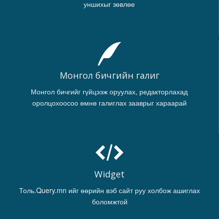
уншихыг зөвлөе
Монгол бичгийн галиг
Монгол бичгийг гүйцээж оруулах, редакторлахад
оролцохоосоо өмнө галиглах зааврыг хараарай
Widget
Толь.Query.mn ийг өөрийн вэб сайт руу холбож ашиглах
боломжтой