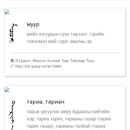
муур
мийн язгуурын сүүн тэжээлт, гэрийн
тэжээмэл мий гэдэг амьтны эр.
Я.Цэвэл. Монгол Хэлний Товч Тайлбар Толь
http://toli.query.mn/w/10964
тариа, тариан
тарьж ургуулах амуу будааны нийтийн
нэр, тариа тарих, тарианы газар (тариа
тарих газар), тарианы талбай (тариа