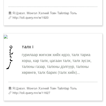
Я.Цэвэл. Монгол Хэлний Товч Тайлбар Толь
http://toli.query.mn/w/1920
талх i
гурилаар жигнэж хийх идээ, талх тариа
хорш, хар талх, цагаан талх, талх зүсэх,
талхны газар, талхны дэлгүүр, талхны
хөрөнгө, талх барих (талх хийх)...
Я.Цэвэл. Монгол Хэлний Товч Тайлбар Толь
http://toli.query.mn/w/11627