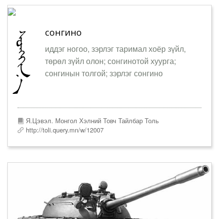
сонгино
иддэг ногоо, зэрлэг таримал хоёр зүйл,
төрөл зүйл олон; сонгинотой хуурга;
сонгинын толгой; зэрлэг сонгино
Я.Цэвэл. Монгол Хэлний Товч Тайлбар Толь
http://toli.query.mn/w/12007