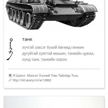
танк
хүчтэй зэвсэг бүхий бөгөөд гинжин
дугуйтай хуягтай машин, танкийн цуваа,
хүнд танк, танкийн хороо.
Я.Цэвэл. Монгол Хэлний Товч Тайлбар Толь
http://toli.query.mn/w/12862