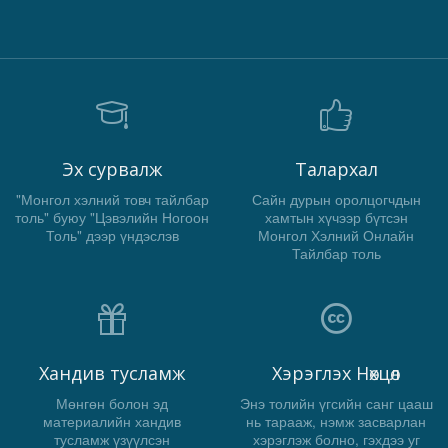
Эх сурвалж
Талархал
"Монгол хэлний товч тайлбар
Сайн дурын оролцогчдын
толь" буюу "Цэвэлийн Ногоон
хамтын хүчээр бүтсэн
Толь" дээр үндэслэв
Монгол Хэлний Онлайн
Тайлбар толь
Хандив тусламж
Хэрэглэх Нөхцөл
Мөнгөн болон эд
Энэ толийн үгсийн санг цааш
материалийн хандив
нь тарааж, нэмж засварлан
тусламж үзүүлсэн
хэрэглэж болно, гэхдээ уг