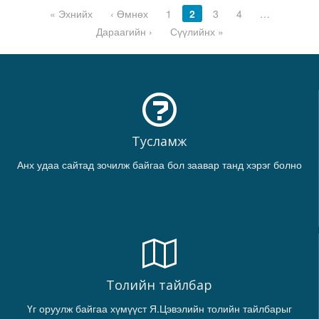
« Эхнийх
‹ Өмнөх
1
2
3
4
…
Дараагийн ›
Сүүлийнх »
Тусламж
Анх удаа сайтад зочилж байгаа бол заавар танд хэрэг болно
Толийн тайлбар
Үг оруулж байгаа хүмүүст Я.Цэвэлийн толийн тайлбарыг