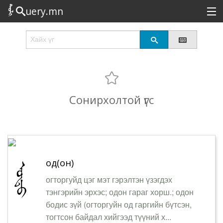
uery.mn
Сонирхолтой
Шинэ
Эрэлттэй
Сонирхолтой үгс
Төрөл
Татах
Логин
од(он)
огторгуйд цэг мэт гэрэлтэн үзэгдэх
тэнгэрийн эрхэс; одон гараг хорш.; одон
бодис зүй (огторгуйн од гаргийн бүтсэн,
тогтсон байдал хийгээд түүний х...