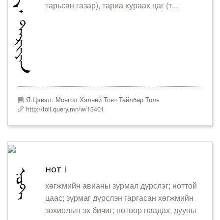
тарьсан газар), тариа хураах цаг (т...
Я.Цэвэл. Монгол Хэлний Товч Тайлбар Толь
http://toli.query.mn/w/13401
нот i
хөгжмийн авианы зурмал дүрслэг; ноттой
цаас; зурмаг дүрслэн гаргасан хөгжмийн
зохиолын эх бичиг; нотоор наадах; дууны