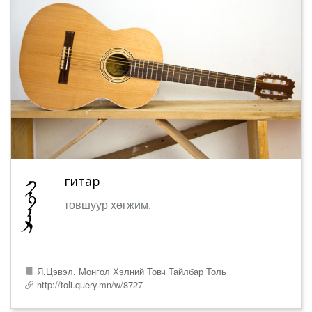
гитар
товшуур xөгжим.
Я.Цэвэл. Монгол Хэлний Товч Тайлбар Толь
http://toli.query.mn/w/8727