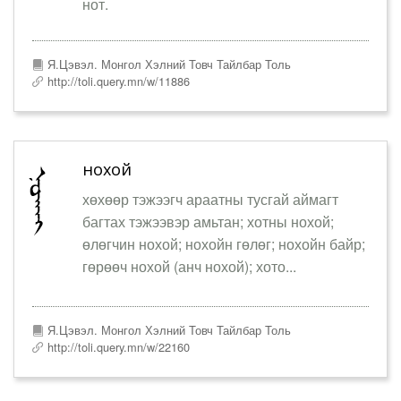
нот.
Я.Цэвэл. Монгол Хэлний Товч Тайлбар Толь
http://toli.query.mn/w/11886
нохой
хөхөөр тэжээгч араатны тусгай аймагт
багтах тэжээвэр амьтан; хотны нохой;
өлөгчин нохой; нохойн гөлөг; нохойн байр;
гөрөөч нохой (анч нохой); хото...
Я.Цэвэл. Монгол Хэлний Товч Тайлбар Толь
http://toli.query.mn/w/22160