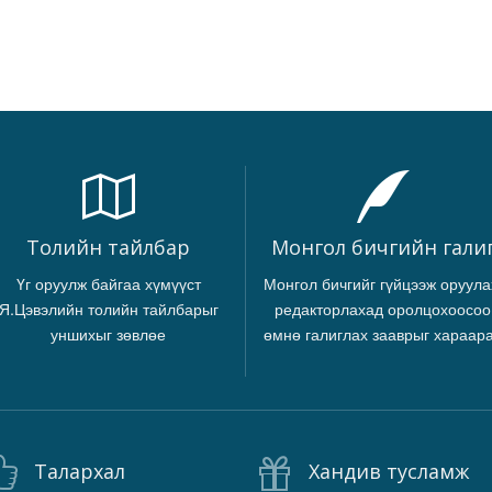
Толийн тайлбар
Монгол бичгийн гали
Үг оруулж байгаа хүмүүст
Монгол бичгийг гүйцээж оруула
Я.Цэвэлийн толийн тайлбарыг
редакторлахад оролцохоосоо
уншихыг зөвлөе
өмнө галиглах зааврыг хараар
Талархал
Хандив тусламж