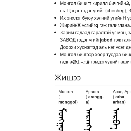
Монгол бичигт кирилл бичгийн
З,
нь: Цэцэг гэдэг үгийг {checheg}, З
Их энхлэг буюу хэлний угийн
Н
үс
Жирийн
Х
үсгийг
q
гэж галиглана.
Зарим гадаад гаралтай үг мөн, 
ЗАВОД гэдэг үгийг
jabod
гэж гали
Доорхи хүснэгтэд аль нэг үсэг д
Монгол бичгээр хоёр тусдаа бич
гадна
@
,
|
,
=
,
:
,
#
тэмдэгүүдийг ашиг
Жишээ
Монгол
Аранга
Арав, Ар
(
(
arangg-
(
arba ,
monggol
)
a
)
arban
)