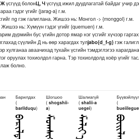
 Ж
үсгүүд болон
Ц, Ч
үсгүүд ижил дуудлагатай байдаг учир д
араа гэдэг үгийг {jarag-a} г.м.
гийг ng гэж галиглана. Жишээ нь: Монгол -> {monggol} г.м.
 Жишээ нь: Хүмүүн гэдэг үгийг {quemuen} г.м.
зарим дүрмийн бус үгийн дотор ямар нэг үсгийг хүчээр гарг
глахад сүүлийн Д нь өөр харагдах тул
jabo{d_f-g}
гэж галигл
ээр хулганаа аваачихад тухайн үсгийн тэмдэглэгээ харагдана
лэг оруулах тохиолдол гарна. Тэр тохиолдолд хоёр үгийг та
лаж болно.
ван
Барилдах
Шогшоо
Шалиагүй
Бүүвэйлүү
(
(
shogshii-
(
shalii-a
(
barilduqu
)
a
)
uegei
)
bueiilegu