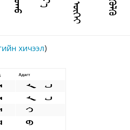
гийн хичээл
)
д
Адагт