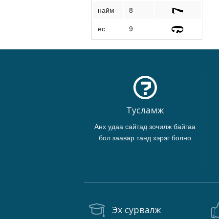
найм
8
ес
9
Тусламж
Анх удаа сайтад зочилж байгаа
бол заавар танд хэрэг болно
Эх сурвалж