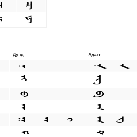
Дунд
Адагт