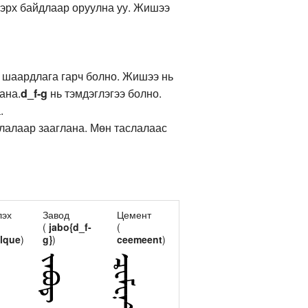
ээрх байдлаар оруулна уу. Жишээ
ах шаардлага гарч болно. Жишээ нь
ана.
d_f-g
нь тэмдэглэгээ болно.
.
слалаар зааглана. Мөн таслалаас
лэх
Завод
Цемент
(
jabo{d_f-
(
elque
)
g}
)
ceemeent
)