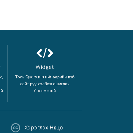
г
Widget
х,
Толь.Query.mn ийг өөрийн вэб
сайт руу холбож ашиглах
ай
боломжтой
Хэрэглэх Нөхцөл