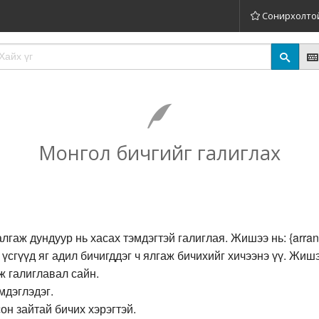
Сонирхолто
Монгол бичгийг галиглах
гаж дундуур нь хасах тэмдэгтэй галиглая. Жишээ нь: {arrang
ши үсгүүд яг адил бичигддэг ч ялгаж бичихийг хичээнэ үү. Жи
эж галиглавал сайн.
мдэглэдэг.
он зайтай бичих хэрэгтэй.