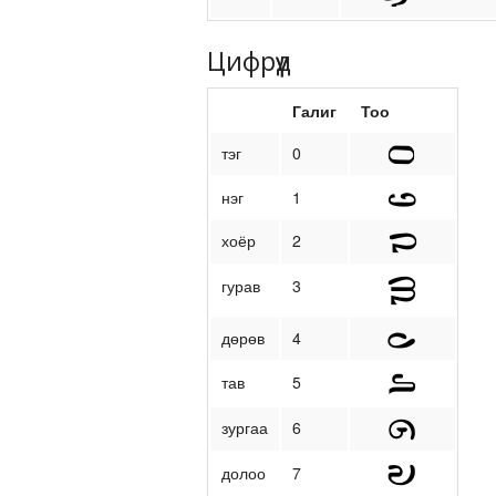
Цифрүүд
Галиг
Тоо
тэг
0
нэг
1
хоёр
2
гурав
3
дөрөв
4
тав
5
зургаа
6
долоо
7