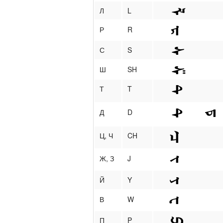
Л
L
Р
R
С
S
Ш
SH
Т
T
Д
D
Ц, Ч
CH
Ж, З
J
Й
Y
В
W
П
P