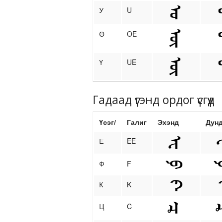
У
U
Ө
OE
Ү
UE
Гадаад үгэнд ордог үсгүүд
Үсэг/
Галиг
Эхэнд
Дун
Е
EE
Ф
F
К
K
Ц
C