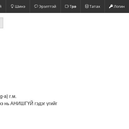
й
Шинэ
Эрэлттэй
Төрөл
Татах
Логин
-a} г.м.
шээ нь АНИШГҮЙ гэдэг үгийг