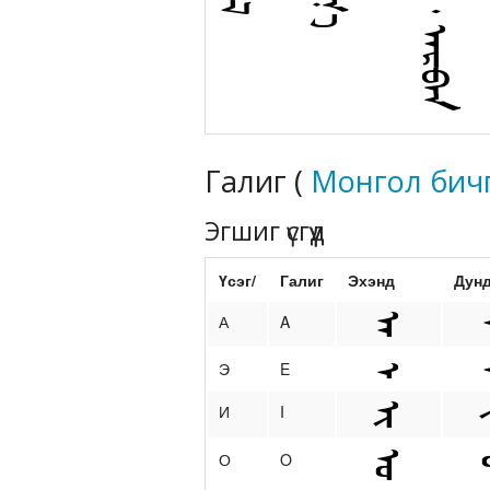
Галиг (
Монгол бич
Эгшиг үсгүүд
Үсэг/
Галиг
Эхэнд
Дун
А
A
Э
E
И
I
О
O