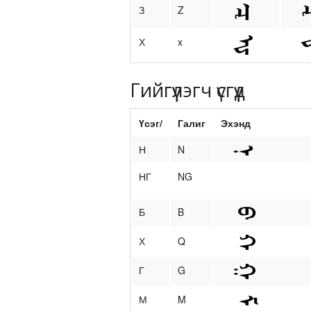
З
Z
Х
x
Гийгүүлэгч үсгүүд
Үсэг/
Галиг
Эхэнд
Н
N
НГ
NG
Б
B
Х
Q
Г
G
М
M