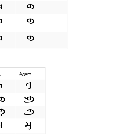
д
Адагт