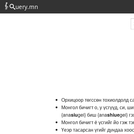
uery.mn
Орхицоор төгссөн тохиолдолд сал
Монгол бичигт о, у үсгүүд, си, 
{ana
si
u
gei} биш {ana
shi
ue
gei} г
Монгол бичигт ё үсгийг йо гэж тэ
Үеэр тасарсан үгийг дундаа хоос