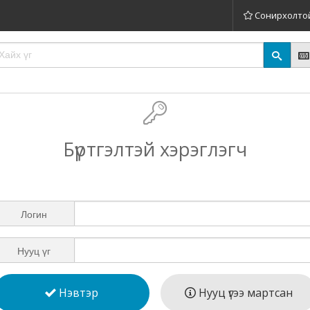
Сонирхолто
Бүртгэлтэй хэрэглэгч
Логин
Нууц үг
Нэвтэр
Нууц үгээ мартсан