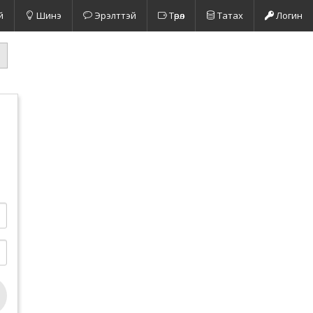
й
Шинэ
Эрэлттэй
Төрөл
Татах
Логин