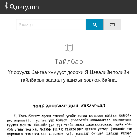
uery.mn
Сонирхолтой
Шинэ
Эрэлттэй
Тайлбар
Төрөл
Үг оруулж байгаа хүмүүст доорхи Я.Цэвэлийн толийн
Татах
тайлбарыг заавал уншихыг зөвлөж байна.
Логин