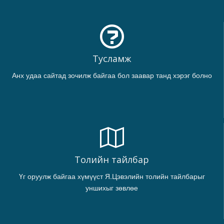
Тусламж
Анх удаа сайтад зочилж байгаа бол заавар танд хэрэг болно
Толийн тайлбар
Үг оруулж байгаа хүмүүст Я.Цэвэлийн толийн тайлбарыг
уншихыг зөвлөе