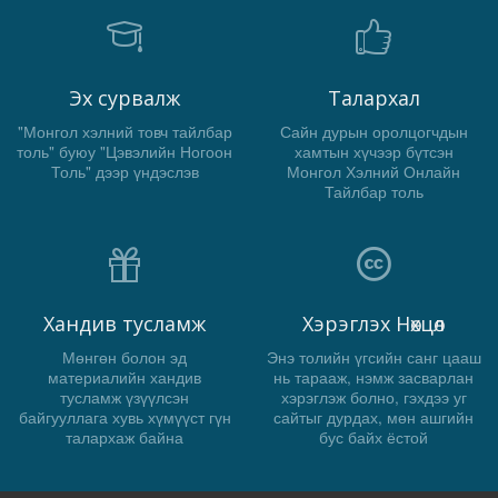
Эх сурвалж
Талархал
"Монгол хэлний товч тайлбар
Сайн дурын оролцогчдын
толь" буюу "Цэвэлийн Ногоон
хамтын хүчээр бүтсэн
Толь" дээр үндэслэв
Монгол Хэлний Онлайн
Тайлбар толь
Хандив тусламж
Хэрэглэх Нөхцөл
Мөнгөн болон эд
Энэ толийн үгсийн санг цааш
материалийн хандив
нь тарааж, нэмж засварлан
тусламж үзүүлсэн
хэрэглэж болно, гэхдээ уг
байгууллага хувь хүмүүст гүн
сайтыг дурдах, мөн ашгийн
талархаж байна
бус байх ёстой