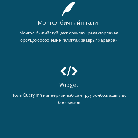
Монгол бичгийн галиг
Монгол бичгийг гүйцээж оруулах, редакторлахад
оролцохоосоо өмнө галиглах зааврыг хараарай
Widget
Толь.Query.mn ийг өөрийн вэб сайт руу холбож ашиглах
боломжтой