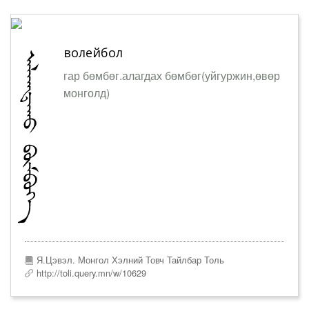
волейбол
гар бөмбөг.алагдах бөмбөг(уйгуржин,өвөр
монголд)
Я.Цэвэл. Монгол Хэлний Товч Тайлбар Толь
http://toli.query.mn/w/10629