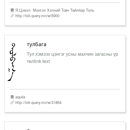
Я.Цэвэл. Монгол Хэлний Товч Тайлбар Толь
http://toli.query.mn/w/5900
тулбага
Тул хэмээх цэнгэг усны махчин загасны үр
төлlink text
aquila
http://toli.query.mn/w/31864