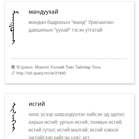
мандуухай
мандан бадрахын "манд" Урагшилан
давшихын "уухай" гэсэн утгатай
Я.Цэвэл. Монгол Хэлний Товч Тайлбар Толь
http://toli.query.mn/w/31840
исгий
ноос үсээр ширэлдүүлэн хийсэн эд эдлэл;
ахрын исгий; уртын исгий; тохмын исгий;
исгий гутал; исгий малгай; исгий хэвнэг
(исгийгээр хийсэн цув); исг...