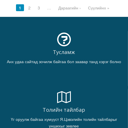
1
2
3
…
Дараагийн ›
Сүүлийнх »
Тусламж
Анх удаа сайтад зочилж байгаа бол заавар танд хэрэг болно
Толийн тайлбар
Үг оруулж байгаа хүмүүст Я.Цэвэлийн толийн тайлбарыг
уншихыг зөвлөе