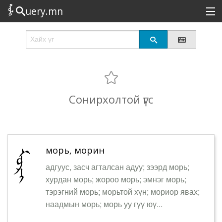
uery.mn
Сонирхолтой
Шинэ
Эрэлттэй
Сонирхолтой үгс
Төрөл
Татах
Логин
морь, морин
адгуус, засч агталсан адуу; зээрд морь;
хурдан морь; жороо морь; эмнэг морь;
тэрэгний морь; морьтой хүн; мориор явах;
наадмын морь; морь уу гүү юү...