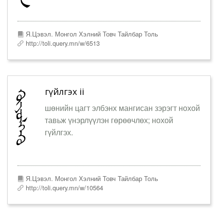
Я.Цэвэл. Монгол Хэлний Товч Тайлбар Толь
http://toli.query.mn/w/6513
гүйлгэх ii
шөнийн цагт элбэнх мангисан зэрэгт нохой
тавьж үнэрлүүлэн гөрөөчлөх; нохой
гүйлгэх.
Я.Цэвэл. Монгол Хэлний Товч Тайлбар Толь
http://toli.query.mn/w/10564