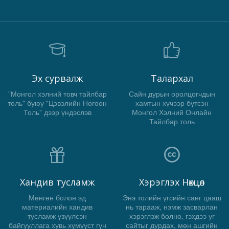
Эх сурвалж
Талархал
"Монгол хэлний товч тайлбар
Сайн дурын оролцогчдын
толь" буюу "Цэвэлийн Ногоон
хамтын хүчээр бүтсэн
Толь" дээр үндэслэв
Монгол Хэлний Онлайн
Тайлбар толь
Хандив тусламж
Хэрэглэх Нөхцөл
Мөнгөн болон эд
Энэ толийн үгсийн санг цааш
материалийн хандив
нь тарааж, нэмж засварлан
тусламж үзүүлсэн
хэрэглэж болно, гэхдээ уг
байгууллага хувь хүмүүст гүн
сайтыг дурдах, мөн ашгийн