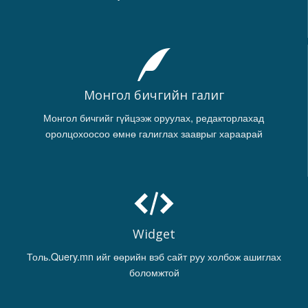
Монгол бичгийн галиг
Монгол бичгийг гүйцээж оруулах, редакторлахад
оролцохоосоо өмнө галиглах зааврыг хараарай
Widget
Толь.Query.mn ийг өөрийн вэб сайт руу холбож ашиглах
боломжтой