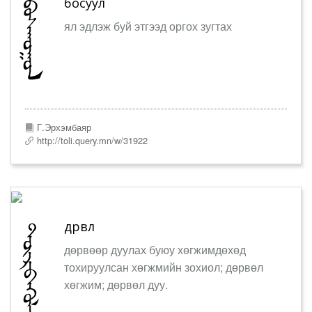
босуул
ял эдлэж буй этгээд оргох зугтах
Г.Эрхэмбаяр
http://toli.query.mn/w/31922
дөрвөл
дөрвөөр дуулах буюу хөгжимдөхөд
тохируулсан хөгжмийн зохиол; дөрвөл
хөгжим; дөрвөл дуу.