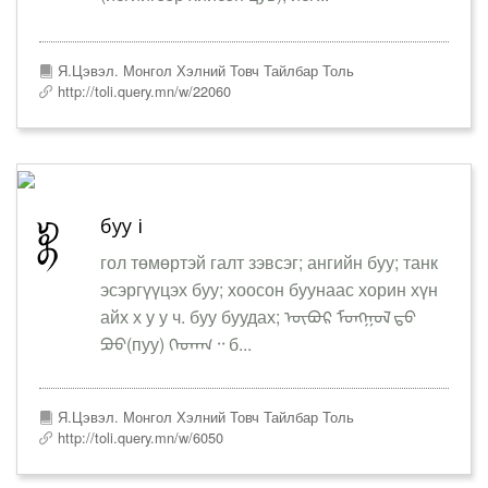
Я.Цэвэл. Монгол Хэлний Товч Тайлбар Толь
http://toli.query.mn/w/22060
буу i
гол төмөртэй галт зэвсэг; ангийн буу; танк
эсэргүүцэх буу; хоосон буунаас хорин хүн
айх х у у ч. буу буудах; ᠦᠪᠦᠷ ᠮᠣᠩᠭᠤᠯ ᠳ᠋ᠤ
ᠫᠤᠤ(пуу) ᠭᠡᠳᠡᠭ᠃ б...
Я.Цэвэл. Монгол Хэлний Товч Тайлбар Толь
http://toli.query.mn/w/6050