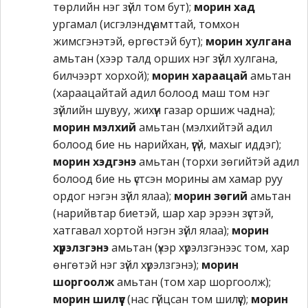
төрлийн нэг зүйл том бут);
морин хад
ургамал (исгэлэндүү амттай, томхон
жимсгэнэтэй, өргөстэй бут);
морин хулгана
амьтан (хээр талд орших нэг зүйл хулгана,
билчээрт хорхой);
морин хараацай
амьтан
(хараацайтай адил болоод маш том нэг
зүйлийн шувуу, жихүүн газар оршиж чадна);
морин мэлхий
амьтан (мэлхийтэй адил
болоод бие нь нарийхан, үүгүй, махыг иддэг);
морин хэдгэнэ
амьтан (торхи зөгийтэй адил
болоод бие нь үстсэн морины ам хамар руу
ордог нэгэн зүйл ялаа);
морин зөгий
амьтан
(нарийвтар биетэй, шар хар эрээн зүстэй,
хатгавал хортой нэгэн зүйл ялаа);
морин
хүрэлзгэнэ
амьтан (үхэр хүрэлзгэнээс том, хар
өнгөтэй нэг зүйл хүрэлзгэнэ);
морин
шоргоолж
амьтан (том хар шоргоолж);
морин шилүүс
(нас гүйцсан том шилүүс);
морин