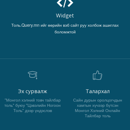
Widget
Толь.Query.mn ийг өөрийн вэб сайт руу холбож ашиглах
боломжтой
Эх сурвалж
Талархал
"Монгол хэлний товч тайлбар
Сайн дурын оролцогчдын
толь" буюу "Цэвэлийн Ногоон
хамтын хүчээр бүтсэн
Толь" дээр үндэслэв
Монгол Хэлний Онлайн
Тайлбар толь