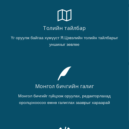
Толийн тайлбар
Үг оруулж байгаа хүмүүст Я.Цэвэлийн толийн тайлбарыг
уншихыг зөвлөе
Монгол бичгийн галиг
Монгол бичгийг гүйцээж оруулах, редакторлахад
оролцохоосоо өмнө галиглах зааврыг хараарай