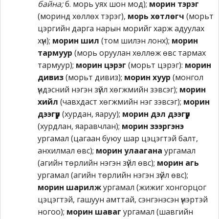
байна;
б. морь уях шон мод);
морин тэрэг
(моринд хөллөх тэрэг),
морь хөтлөгч
(морьт
цэргийн дарга нарын морийг харж адуулах
хүн);
морин шил
(том шилэн лонх);
морин
тармуур
(морь оруулан хөллөж өвс тармах
тармуур);
морин цэрэг
(морьт цэрэг):
морин
дивиз
(морьт дивиз);
морин хуур
(монгол
үндэсний нэгэн зүйл хөгжмийн зэвсэг);
морин
хийл
(чавхдаст хөгжмийн нэг зэвсэг);
морин
дээгүүр
(хурдан, яаруу);
морин дэл дээгүүр
(хурдлан, яаравчлан);
морин зээргэнэ
ургамал (цагаан буюу шар цэцэгтэй балт,
анхилмал өвс);
морин улаагана
ургамал
(агийн төрлийн нэгэн зүйл өвс);
морин агь
ургамал (агийн төрлийн нэгэн зүйл өвс);
морин шарилж
ургамал (жижиг хонгорцог
цэцэгтэй, гашуун амттай, сэнгэнэсэн үнэртэй
ногоо);
морин шаваг
ургамал (шавгийн