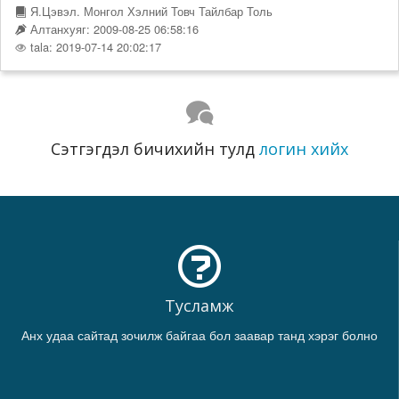
Я.Цэвэл. Монгол Хэлний Товч Тайлбар Толь
Алтанхуяг: 2009-08-25 06:58:16
tala: 2019-07-14 20:02:17
Сэтгэгдэл бичихийн тулд
логин хийх
Тусламж
Анх удаа сайтад зочилж байгаа бол заавар танд хэрэг болно