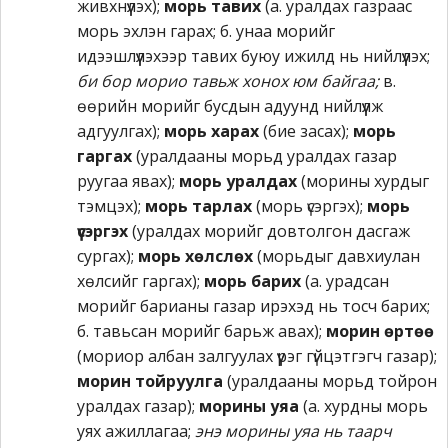
живхнүүлэх);
морь тавих
(а. уралдах газраас
морь эхлэн гарах; б. унаа морийг
идээшлүүлэхээр тавих буюу ижилд нь нийлүүлэх;
би бор морио тавьж хонох юм байгаа;
в.
өөрийн морийг бусдын адуунд нийлүүлж
адгуулгах);
морь харах
(бие засах);
морь
гаргах
(уралдааны морьд уралдах газар
руугаа явах);
морь уралдах
(морины хурдыг
тэмцэх);
морь тарлах
(морь үсэргэх);
морь
үсэргэх
(уралдах морийг довтолгон дасгаж
сургах);
морь хөлслөх
(морьдыг давхиулан
хөлсийг гаргах);
морь барих
(а. урадсан
морийг барианы газар ирэхэд нь тосч барих;
б. тавьсан морийг барьж авах);
морин өртөө
(мориор албан залгуулах үүрэг гүйцэтгэгч газар);
морин тойруулга
(уралдааны морьд тойрон
уралдах газар);
морины уяа
(а. хурдны морь
уях ажиллагаа;
энэ морины уяа нь таарч