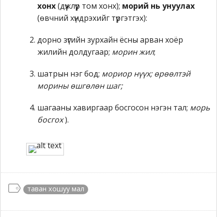
хонх
(дүүжлүүр том хонх);
морий нь унуулах
(өвчний хүндрэхийг түргэтгэх):
дорно зүгийн зурхайн ёсны арван хоёр
жилийн долдугаар;
морин жил
;
шатрын нэг бод;
мориор нүүх; өрөөлтэй
морины өшгөлөн шаг;
шагааны хавиргаар босгосон нэгэн тал;
морь
босгох
).
таван хошуу мал