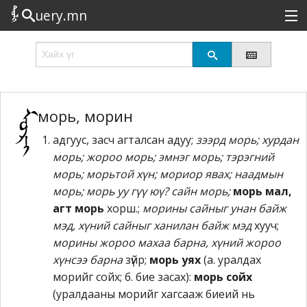
uery.mn
Сонирхолтой
Шинэ
Эрэлттэй
морь, морин
адгуус, засч агталсан адуу;
зээрд морь; хурдан
Төрөл
морь; жороо морь; эмнэг морь; тэрэгний
Татах
морь; морьтой хүн; мориор явах; наадмын
морь; морь уу гүү юү? сайн морь;
морь мал,
Логин
агт морь
хорш.;
морины сайныг унан байж
мэд, хүний сайныг ханилан байж мэд
хууч;
морины жороо махаа барна, хүний жороо
хүнсээ барна
зүйр;
морь уях
(а. уралдах
морийг сойх; б. бие засах):
морь сойх
(уралдааны морийг хагсааж биеий нь