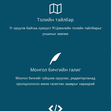
Толийн тайлбар
Үг оруулж байгаа хүмүүст Я.Цэвэлийн толийн тайлбарыг
уншихыг зөвлөе
Монгол бичгийн галиг
Монгол бичгийг гүйцээж оруулах, редакторлахад
оролцохоосоо өмнө галиглах зааврыг хараарай