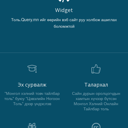
Widget
Толь.Query.mn ийг өөрийн вэб сайт руу холбож ашиглах
боломжтой
Эх сурвалж
Талархал
"Монгол хэлний товч тайлбар
Сайн дурын оролцогчдын
толь" буюу "Цэвэлийн Ногоон
хамтын хүчээр бүтсэн
Толь" дээр үндэслэв
Монгол Хэлний Онлайн
Тайлбар толь