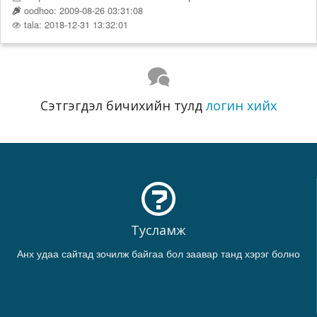
oodhoo: 2009-08-26 03:31:08
tala: 2018-12-31 13:32:01
Сэтгэгдэл бичихийн тулд
логин хийх
Тусламж
Анх удаа сайтад зочилж байгаа бол заавар танд хэрэг болно