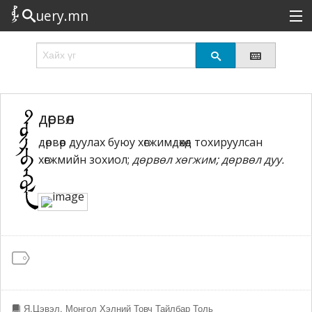
uery.mn
Сонирхолтой
Шинэ
Эрэлттэй
дөрвөл
дөрвөөр дуулах буюу хөгжимдөхөд тохируулсан
Төрөл
хөгжмийн зохиол;
дөрвөл хөгжим; дөрвөл дуу.
Татах
Логин
Я.Цэвэл. Монгол Хэлний Товч Тайлбар Толь