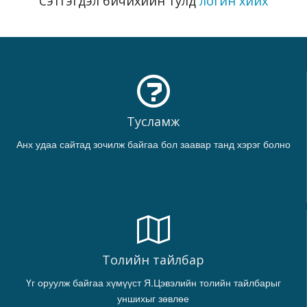
Сэтгэгдэл бичихийн тулд
логин хийх
Тусламж
Анх удаа сайтад зочилж байгаа бол заавар танд хэрэг болно
Толийн тайлбар
Үг оруулж байгаа хүмүүст Я.Цэвэлийн толийн тайлбарыг
уншихыг зөвлөе