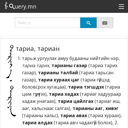
uery.mn
Сонирхолтой
Шинэ
Эрэлттэй
тариа, тариан
тарьж ургуулах амуу будааны нийтийн нэр,
Төрөл
тариа тарих,
тарианы газар
(тариа тарих
Татах
газар),
тарианы талбай
(тариа тарьсан
газар),
тариа хураах цаг
(тариа гүйцэд
Логин
боловсрох хугацаа),
тариа тэгшдэх
(тариа
цөм түрүүтэх),
тариа хадах
(тариаг хадуураар
хадаж унагаах),
тариа цайлгах
(тариаг иш,
ааг, хальснаас салгах),
тарианы ааг, хивэг
(тарианы хальс),
тариа авах
(тариа хураах),
тариа алдах
(тариа авч чадахгүй болох), 2.