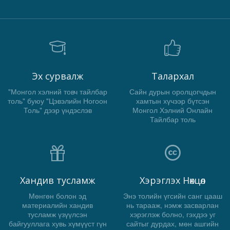
Эх сурвалж
Талархал
"Монгол хэлний товч тайлбар
Сайн дурын оролцогчдын
толь" буюу "Цэвэлийн Ногоон
хамтын хүчээр бүтсэн
Толь" дээр үндэслэв
Монгол Хэлний Онлайн
Тайлбар толь
Хандив тусламж
Хэрэглэх Нөхцөл
Мөнгөн болон эд
Энэ толийн үгсийн санг цааш
материалийн хандив
нь тарааж, нэмж засварлан
тусламж үзүүлсэн
хэрэглэж болно, гэхдээ уг
байгууллага хувь хүмүүст гүн
сайтыг дурдах, мөн ашгийн