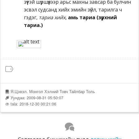
зүүтэй шүршүүлээр арьс махны завсар ба булчин
эсвэл судсанд хийх эмийн зүйл, тарилга ч
гэдэг,
тариа хийх,
амь тариа (зүрхний
тариа.)
Я.Цэвэл. Монгол Хэлний Товч Тайлбар Толь
Уундаа: 2009-08-31 05:50:07
tala: 2018-12-30 00:21:06