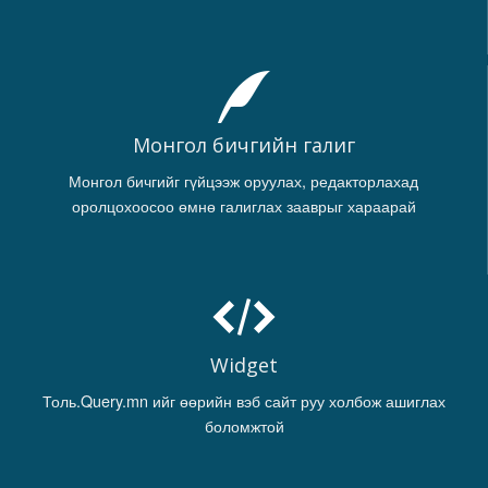
Монгол бичгийн галиг
Монгол бичгийг гүйцээж оруулах, редакторлахад
оролцохоосоо өмнө галиглах зааврыг хараарай
Widget
Толь.Query.mn ийг өөрийн вэб сайт руу холбож ашиглах
боломжтой