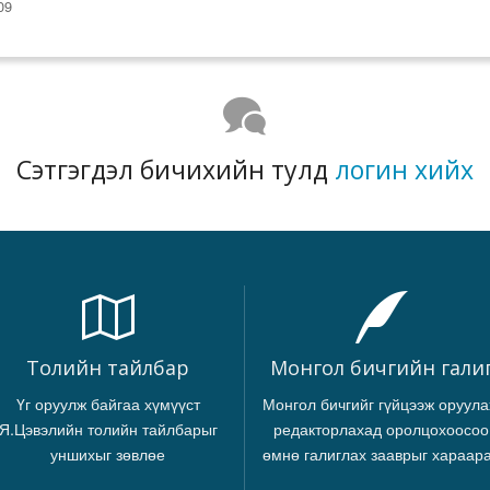
09
Сэтгэгдэл бичихийн тулд
логин хийх
Толийн тайлбар
Монгол бичгийн гали
Үг оруулж байгаа хүмүүст
Монгол бичгийг гүйцээж оруула
Я.Цэвэлийн толийн тайлбарыг
редакторлахад оролцохоосоо
уншихыг зөвлөе
өмнө галиглах зааврыг хараар