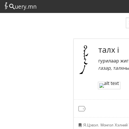
uery.mn
талх i
гурилаар жиг
газар, талхны
Я.Цэвэл. Монгол Хэлний 