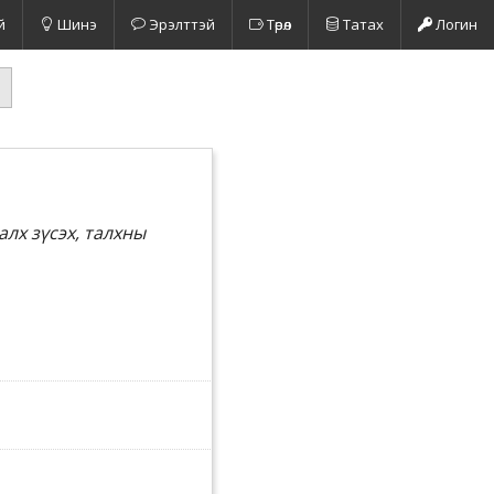
й
Шинэ
Эрэлттэй
Төрөл
Татах
Логин
талх зүсэх, талхны