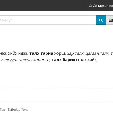
Сонирхолто
нэж хийх идээ,
талх тариа
хорш,
хар талх, цагаан талх, 
 дэлгүүр, талхны хөрөнгө,
талх барих
(талх хийх).
Товч Тайлбар Толь