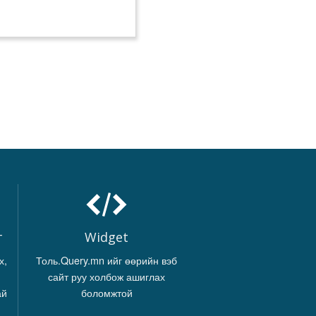
г
Widget
х,
Толь.Query.mn ийг өөрийн вэб
сайт руу холбож ашиглах
ай
боломжтой