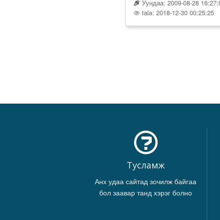
Уундаа: 2009-08-28 16:27:
tala: 2018-12-30 00:25:25
Тусламж
Анх удаа сайтад зочилж байгаа
бол заавар танд хэрэг болно