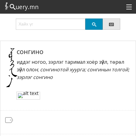
uery.mn
Сонирхолтой
Шинэ
Эрэлттэй
сонгино
иддэг ногоо, зэрлэг таримал хоёр зүйл, төрөл
Төрөл
зүйл олон;
сонгинотой хуурга; сонгинын толгой;
Татах
зэрлэг сонгино
Логин