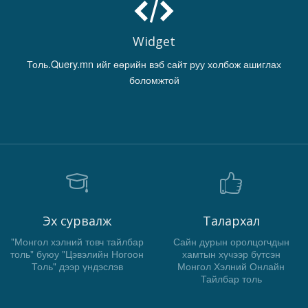
Widget
Толь.Query.mn ийг өөрийн вэб сайт руу холбож ашиглах
боломжтой
Эх сурвалж
Талархал
"Монгол хэлний товч тайлбар
Сайн дурын оролцогчдын
толь" буюу "Цэвэлийн Ногоон
хамтын хүчээр бүтсэн
Толь" дээр үндэслэв
Монгол Хэлний Онлайн
Тайлбар толь