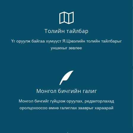
Толийн тайлбар
Үг оруулж байгаа хүмүүст Я.Цэвэлийн толийн тайлбарыг
уншихыг зөвлөе
Монгол бичгийн галиг
Монгол бичгийг гүйцээж оруулах, редакторлахад
оролцохоосоо өмнө галиглах зааврыг хараарай