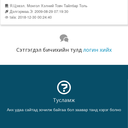
Я.Цэвэл. Монгол Хэлний Товч Тайлбар Толь
Дэлгэрмаа.Э: 2009-08-29 07:19:30
tala: 2018-12-30 00:24:40
Сэтгэгдэл бичихийн тулд
логин хийх
Тусламж
Анх удаа сайтад зочилж байгаа бол заавар танд хэрэг болно