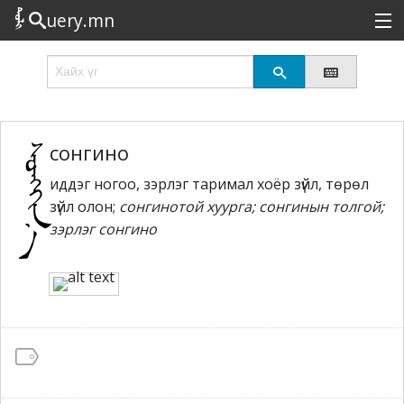
uery.mn
Сонирхолтой
Шинэ
Эрэлттэй
сонгино
иддэг ногоо, зэрлэг таримал хоёр зүйл, төрөл
Төрөл
зүйл олон;
сонгинотой хуурга; сонгинын толгой;
Татах
зэрлэг сонгино
Логин