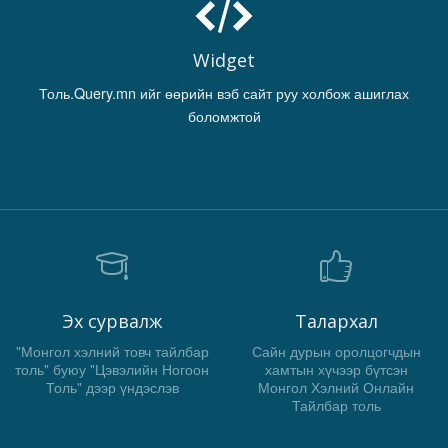
Widget
Толь.Query.mn ийг өөрийн вэб сайт руу холбож ашиглах
боломжтой
Эх сурвалж
Талархал
"Монгол хэлний товч тайлбар
Сайн дурын оролцогчдын
толь" буюу "Цэвэлийн Ногоон
хамтын хүчээр бүтсэн
Толь" дээр үндэслэв
Монгол Хэлний Онлайн
Тайлбар толь