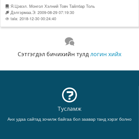
Я.Цэвэл. Монгол Хэлний Товч Тайлбар Толь
Дэлгэрмаа.Э: 2009-08-29 07:19:30
tala: 2018-12-30 00:24:40
Сэтгэгдэл бичихийн тулд
логин хийх
Тусламж
Анх удаа сайтад зочилж байгаа бол заавар танд хэрэг болно