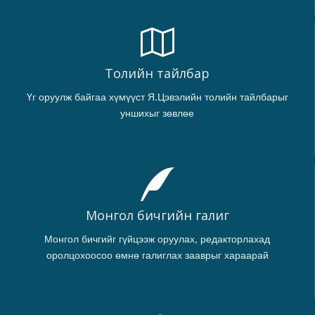
Толийн тайлбар
Үг оруулж байгаа хүмүүст Я.Цэвэлийн толийн тайлбарыг
уншихыг зөвлөе
Монгол бичгийн галиг
Монгол бичгийг гүйцээж оруулах, редакторлахад
оролцохоосоо өмнө галиглах зааврыг хараарай