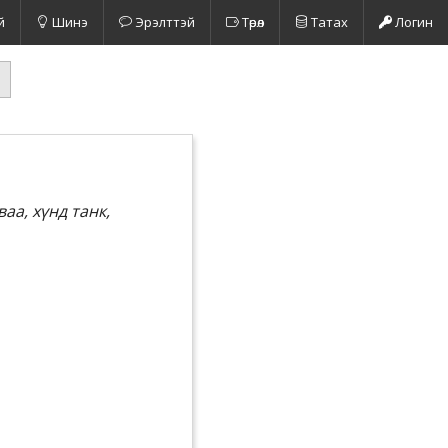
й
Шинэ
Эрэлттэй
Төрөл
Татах
Логин
аа, хүнд танк,