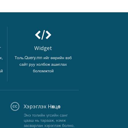
г
Widget
х,
Толь.Query.mn ийг өөрийн вэб
сайт руу холбож ашиглах
ай
боломжтой
Хэрэглэх Нөхцөл
Энэ толийн үгсийн санг
цааш нь тарааж, нэмж
засварлан хэрэглэж болно,