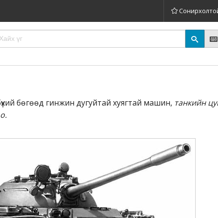
Сонирхолто
 бүхий бөгөөд гинжин дугуйтай хуягтай машин,
танкийн цув
о.