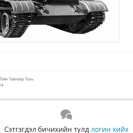
Товч Тайлбар Толь
14
Сэтгэгдэл бичихийн тулд
логин хийх