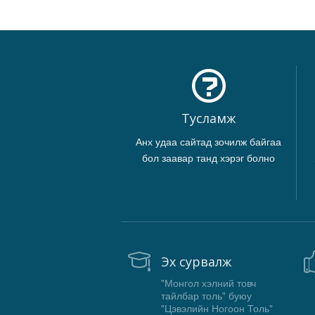
Тусламж
Анх удаа сайтад зочилж байгаа
бол заавар танд хэрэг болно
Эх сурвалж
"Монгол хэлний товч
тайлбар толь" буюу
"Цэвэлийн Ногоон Толь"