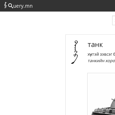
uery.mn
танк
хүчтэй зэвсэг
танкийн хоро