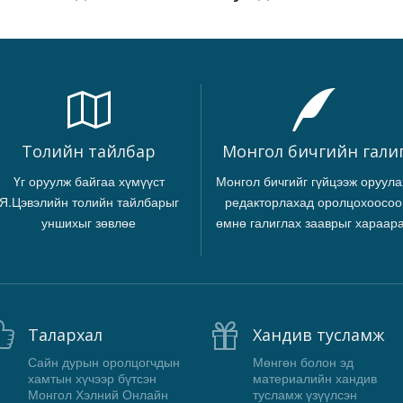
Толийн тайлбар
Монгол бичгийн гали
Үг оруулж байгаа хүмүүст
Монгол бичгийг гүйцээж оруула
Я.Цэвэлийн толийн тайлбарыг
редакторлахад оролцохоосоо
уншихыг зөвлөе
өмнө галиглах зааврыг хараар
Талархал
Хандив тусламж
Сайн дурын оролцогчдын
Мөнгөн болон эд
хамтын хүчээр бүтсэн
материалийн хандив
Монгол Хэлний Онлайн
тусламж үзүүлсэн