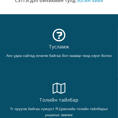
Сэтгэгдэл бичихийн тулд
логин хийх
Тусламж
Анх удаа сайтад зочилж байгаа бол заавар танд хэрэг болно
Толийн тайлбар
Үг оруулж байгаа хүмүүст Я.Цэвэлийн толийн тайлбарыг
уншихыг зөвлөе