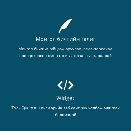
Монгол бичгийн галиг
Монгол бичгийг гүйцээж оруулах, редакторлахад
оролцохоосоо өмнө галиглах зааврыг хараарай
Widget
Толь.Query.mn ийг өөрийн вэб сайт руу холбож ашиглах
боломжтой