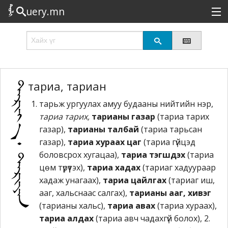
uery.mn
Сонирхолтой
Шинэ
Эрэлттэй
тариа, тариан
тарьж ургуулах амуу будааны нийтийн нэр,
Төрөл
тариа тарих,
тарианы газар
(тариа тарих
Татах
газар),
тарианы талбай
(тариа тарьсан
газар),
тариа хураах цаг
(тариа гүйцэд
Логин
боловсрох хугацаа),
тариа тэгшдэх
(тариа
цөм түрүүтэх),
тариа хадах
(тариаг хадуураар
хадаж унагаах),
тариа цайлгах
(тариаг иш,
ааг, хальснаас салгах),
тарианы ааг, хивэг
(тарианы хальс),
тариа авах
(тариа хураах),
тариа алдах
(тариа авч чадахгүй болох), 2.