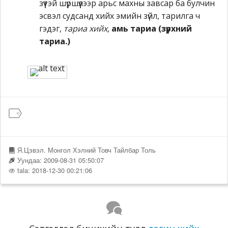
зүүтэй шүршүүлээр арьс махны завсар ба булчин
эсвэл судсанд хийх эмийн зүйл, тарилга ч
гэдэг,
тариа хийх,
амь тариа (зүрхний
тариа.)
Я.Цэвэл. Монгол Хэлний Товч Тайлбар Толь
Уундаа: 2009-08-31 05:50:07
tala: 2018-12-30 00:21:06