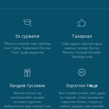
Эх сурвалж
Талархал
"Монгол хэлний товч тайлбар
Сайн дурын оролцогчдын
толь" буюу "Цэвэлийн Ногоон
хамтын хүчээр бүтсэн
Толь" дээр үндэслэв
Монгол Хэлний Онлайн
Тайлбар толь
Хандив тусламж
Хэрэглэх Нөхцөл
Мөнгөн болон эд
Энэ толийн үгсийн санг цааш
материалийн хандив
нь тарааж, нэмж засварлан
тусламж үзүүлсэн
хэрэглэж болно, гэхдээ уг
байгууллага хувь хүмүүст гүн
сайтыг дурдах, мөн ашгийн