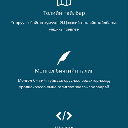
Толийн тайлбар
Үг оруулж байгаа хүмүүст Я.Цэвэлийн толийн тайлбарыг
уншихыг зөвлөе
Монгол бичгийн галиг
Монгол бичгийг гүйцээж оруулах, редакторлахад
оролцохоосоо өмнө галиглах зааврыг хараарай