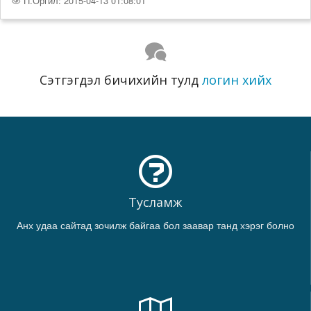
П.Оргил: 2015-04-13 01:08:01
Сэтгэгдэл бичихийн тулд
логин хийх
Тусламж
Анх удаа сайтад зочилж байгаа бол заавар танд хэрэг болно