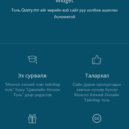
Widget
Толь.Query.mn ийг өөрийн вэб сайт руу холбож ашиглах
боломжтой
Эх сурвалж
Талархал
"Монгол хэлний товч тайлбар
Сайн дурын оролцогчдын
толь" буюу "Цэвэлийн Ногоон
хамтын хүчээр бүтсэн
Толь" дээр үндэслэв
Монгол Хэлний Онлайн
Тайлбар толь