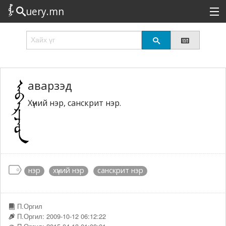
uery.mn
Сонирхолтой
Шинэ
Эрэлттэй
аварзэд
Хүний нэр, санскрит нэр.
Төрөл
Татах
Логин
нэр
хүний нэр
санскрит нэр
П.Оргил
П.Оргил: 2009-10-12 06:12:22