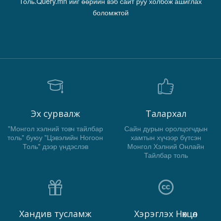
Толь.Query.mn ийг өөрийн вэб сайт руу холбож ашиглах
боломжтой
Эх сурвалж
Талархал
"Монгол хэлний товч тайлбар
Сайн дурын оролцогчдын
толь" буюу "Цэвэлийн Ногоон
хамтын хүчээр бүтсэн
Толь" дээр үндэслэв
Монгол Хэлний Онлайн
Тайлбар толь
Хандив тусламж
Хэрэглэх Нөхцөл