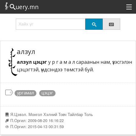
uery.mn
Сонирхолтой
Шинэ
Эрэлттэй
алзул
алзул цэцэг
у р г а м а л сараанын нам, үзэсгэлэн
Төрөл
цэцэгтэй, үндсэндээ төмстэй буй.
Татах
Логин
ургамал
цэцэг
Я.Цэвэл. Монгол Хэлний Товч Тайлбар Толь
П.Оргил: 2009-08-20 16:16:22
П.Оргил: 2015-04-13 00:31:59