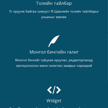
Толийн тайлбар
Үг оруулж байгаа хүмүүст Я.Цэвэлийн толийн тайлбарыг
уншихыг зөвлөе
Монгол бичгийн галиг
Монгол бичгийг гүйцээж оруулах, редакторлахад
оролцохоосоо өмнө галиглах зааврыг хараарай
Widget