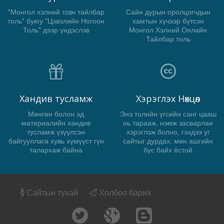
"Монгол хэлний товч тайлбар
Сайн дурын оролцогчдын
толь" буюу "Цэвэлийн Ногоон
хамтын хүчээр бүтсэн
Толь" дээр үндэслэв
Монгол Хэлний Онлайн
Тайлбар толь
Хандив тусламж
Хэрэглэх Нөхцөл
Мөнгөн болон эд
Энэ толийн үгсийн санг цааш
материалийн хандив
нь тарааж, нэмж засварлан
тусламж үзүүлсэн
хэрэглэж болно, гэхдээ уг
байгууллага хувь хүмүүст гүн
сайтыг дурдах, мөн ашгийн
талархаж байна
бус байх ёстой
Сайтын тухай
Холбоо барих