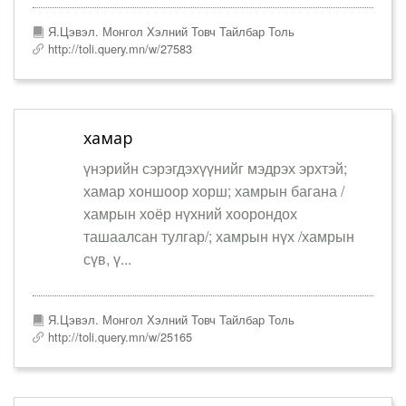
Я.Цэвэл. Монгол Хэлний Товч Тайлбар Толь
http://toli.query.mn/w/27583
хамар
үнэрийн сэрэгдэхүүнийг мэдрэх эрхтэй;
хамар хоншоор хорш; хамрын багана /
хамрын хоёр нүхний хоорондох
ташаалсан тулгар/; хамрын нүх /хамрын
сүв, ү...
Я.Цэвэл. Монгол Хэлний Товч Тайлбар Толь
http://toli.query.mn/w/25165