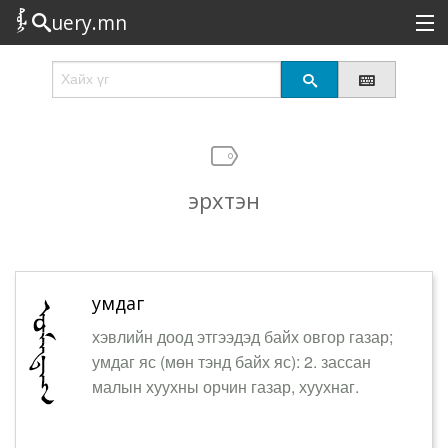
uery.mn
Сонирхолтой
Шинэ
Эрэлттэй
эрхтэн
Төрөл
Татах
Логин
умдаг
хэвлийн доод этгээдэд байх овгор газар;
умдаг яс (мөн тэнд байх яс): 2. зассан
малын хуухны орчин газар, хуухнаг.