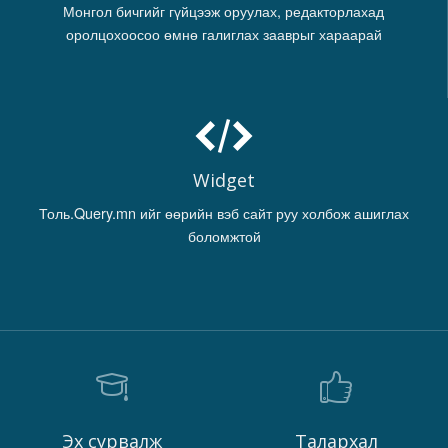
Монгол бичгийг гүйцээж оруулах, редакторлахад
оролцохоосоо өмнө галиглах зааврыг хараарай
Widget
Толь.Query.mn ийг өөрийн вэб сайт руу холбож ашиглах
боломжтой
Эх сурвалж
Талархал