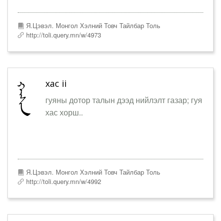
Я.Цэвэл. Монгол Хэлний Товч Тайлбар Толь
http://toli.query.mn/w/4973
хас ii
гуяны дотор талын дээд нийлэлт газар; гуя
хас хорш..
Я.Цэвэл. Монгол Хэлний Товч Тайлбар Толь
http://toli.query.mn/w/4992