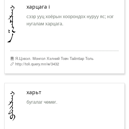
харцага i
сээр ууц хоёрын хоорондох нуруу яс; нэг
нугалам харцага.
Я.Цэвэл. Монгол Хэлний Товч Тайлбар Толь
http://toli.query.mn/w/3432
харьт
бугалаг чөмөг.