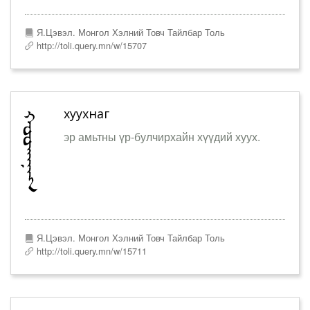
Я.Цэвэл. Монгол Хэлний Товч Тайлбар Толь
http://toli.query.mn/w/15707
хуухнаг
эр амьтны үр-булчирхайн хүүдий хуух.
Я.Цэвэл. Монгол Хэлний Товч Тайлбар Толь
http://toli.query.mn/w/15711