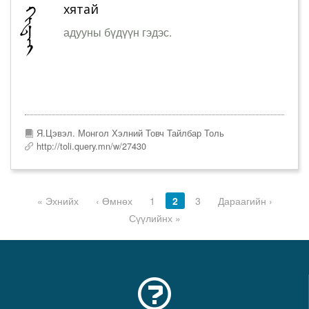
хятай
адууны бүдүүн гэдэс.
Я.Цэвэл. Монгол Хэлний Товч Тайлбар Толь
http://toli.query.mn/w/27430
« Эхнийх
‹ Өмнөх
1
2
3
Дараагийн ›
Сүүлийнх »