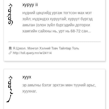
хуруу ii
нүдний цөцгийд ургаж тогтсон мах мэт
зүйл; нүдэндээ хуруутай; хуруут бүргэд
амьтан (олон зүйл бүргэдийн доторхи
хамгийн сайхны нь, урт нь 68-72 сан...
Я.Цэвэл. Монгол Хэлний Товч Тайлбар Толь
http://toli.query.mn/w/24114
хуух
эр амьтны бэлэг эрхтэн мөн түүний арьс,
хуухнаг.