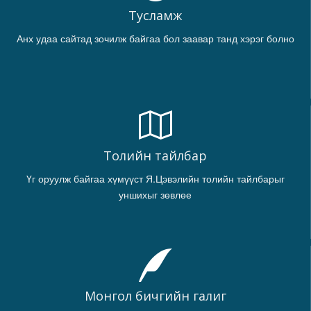
Тусламж
Анх удаа сайтад зочилж байгаа бол заавар танд хэрэг болно
Толийн тайлбар
Үг оруулж байгаа хүмүүст Я.Цэвэлийн толийн тайлбарыг
уншихыг зөвлөе
Монгол бичгийн галиг