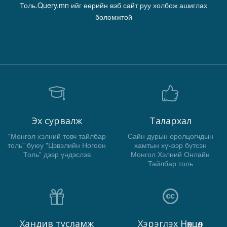
Толь.Query.mn ийг өөрийн вэб сайт руу холбож ашиглах
боломжтой
Эх сурвалж
Талархал
"Монгол хэлний товч тайлбар
Сайн дурын оролцогчдын
толь" буюу "Цэвэлийн Ногоон
хамтын хүчээр бүтсэн
Толь" дээр үндэслэв
Монгол Хэлний Онлайн
Тайлбар толь
Хандив тусламж
Хэрэглэх Нөхцөл