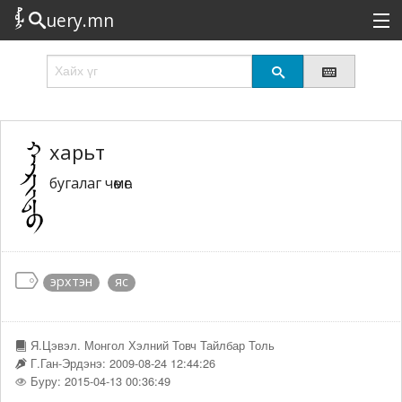
uery.mn
Сонирхолтой
Шинэ
Эрэлттэй
харьт
бугалаг чөмөг.
Төрөл
Татах
Логин
эрхтэн
яс
Я.Цэвэл. Монгол Хэлний Товч Тайлбар Толь
Г.Ган-Эрдэнэ: 2009-08-24 12:44:26
Буру: 2015-04-13 00:36:49