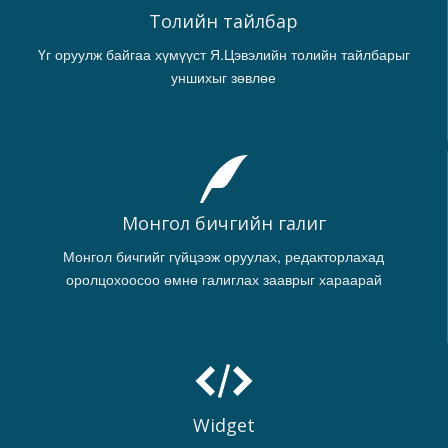
Толийн тайлбар
Үг оруулж байгаа хүмүүст Я.Цэвэлийн толийн тайлбарыг
уншихыг зөвлөе
Монгол бичгийн галиг
Монгол бичгийг гүйцээж оруулах, редакторлахад
оролцохоосоо өмнө галиглах зааврыг хараарай
Widget