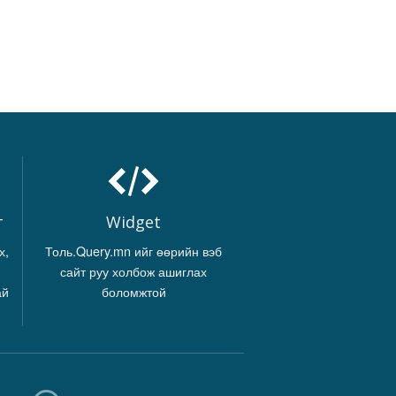
г
Widget
х,
Толь.Query.mn ийг өөрийн вэб
сайт руу холбож ашиглах
ай
боломжтой