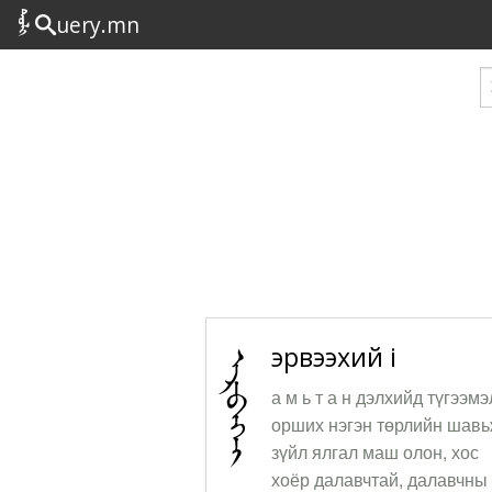
uery.mn
эрвээхий i
а м ь т а н дэлхийд түгээмэ
орших нэгэн төрлийн шавь
зүйл ялгал маш олон, хос
хоёр далавчтай, далавчны