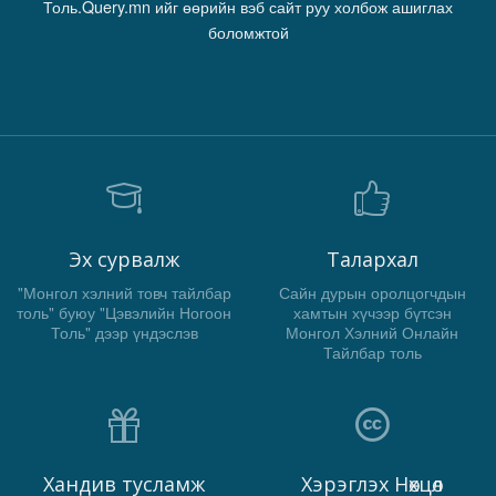
Толь.Query.mn ийг өөрийн вэб сайт руу холбож ашиглах
боломжтой
Эх сурвалж
Талархал
"Монгол хэлний товч тайлбар
Сайн дурын оролцогчдын
толь" буюу "Цэвэлийн Ногоон
хамтын хүчээр бүтсэн
Толь" дээр үндэслэв
Монгол Хэлний Онлайн
Тайлбар толь
Хандив тусламж
Хэрэглэх Нөхцөл