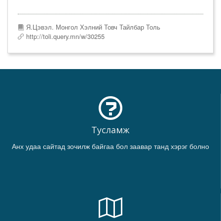
Я.Цэвэл. Монгол Хэлний Товч Тайлбар Толь
http://toli.query.mn/w/30255
Тусламж
Анх удаа сайтад зочилж байгаа бол заавар танд хэрэг болно