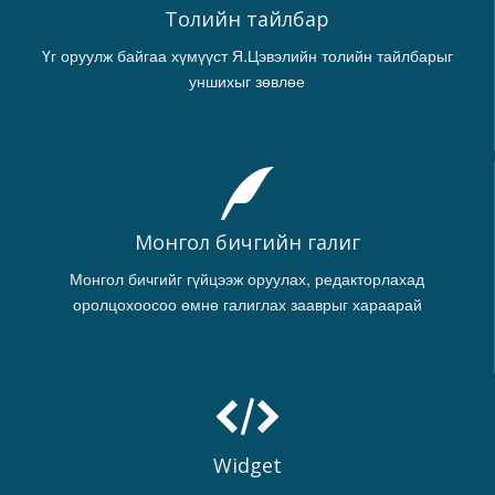
Толийн тайлбар
Үг оруулж байгаа хүмүүст Я.Цэвэлийн толийн тайлбарыг
уншихыг зөвлөе
Монгол бичгийн галиг
Монгол бичгийг гүйцээж оруулах, редакторлахад
оролцохоосоо өмнө галиглах зааврыг хараарай
Widget