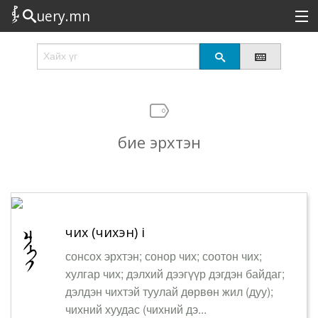
uery.mn
Сонирхолтой
Шинэ
Эрэлттэй
бие эрхтэн
Төрөл
Татах
Логин
чих (чихэн) i
сонсох эрхтэн; сонор чих; соотон чих;
хулгар чих; дэлхий дээгүүр дэгдэн байдаг;
дэлдэн чихтэй туулай дөрвөн жил (дуу);
чихний хуудас (чихний дэ...