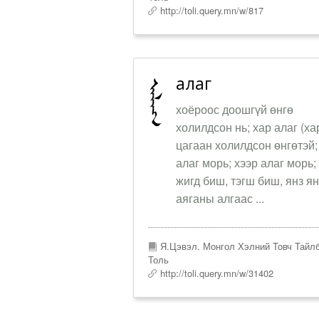
http://toli.query.mn/w/817
алаг
хоёроос доошгүй өнгө
холилдсон нь; хар алаг (ха
цагаан холилдсон өнгөтэй;
алаг морь; хээр алаг морь;
жигд биш, тэгш биш, янз ян
аяганы алгаас ...
Я.Цэвэл. Монгол Хэлний Товч Тайл
Толь
http://toli.query.mn/w/31402