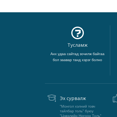
Тусламж
Анх удаа сайтад зочилж байгаа
бол заавар танд хэрэг болно
Эх сурвалж
"Монгол хэлний товч
тайлбар толь" буюу
"Цэвэлийн Ногоон Толь"