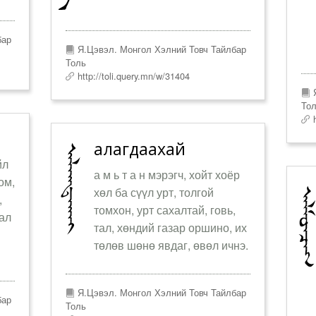
бар
Я.Цэвэл. Монгол Хэлний Товч Тайлбар
Толь
http://toli.query.mn/w/31404
Я
То
h
алагдаахай
йл
а м ь т а н мэрэгч, хойт хоёр
ом,
хөл ба сүүл урт, толгой
,
томхон, урт сахалтай, говь,
вал
тал, хөндий газар оршино, их
төлөв шөнө явдаг, өвөл ичнэ.
Я.Цэвэл. Монгол Хэлний Товч Тайлбар
бар
Толь