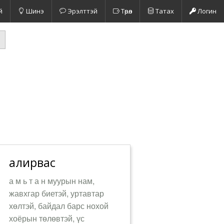
й
Шинэ
Эрэлттэй
Төрөл
Татах
Логин
алирвас
а м ь т а н муурын нам,
жавхгар биетэй, уртавтар
хөлтэй, байдал барс нохой
хоёрын төлөвтэй, үс