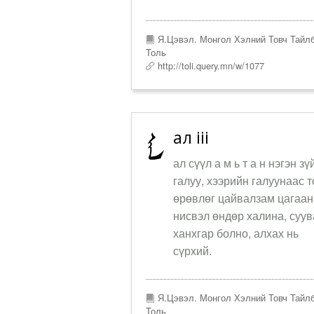
Я.Цэвэл. Монгол Хэлний Товч Тайл
Толь
http://toli.query.mn/w/1077
ал iii
ал сүүл а м ь т а н нэгэн зү
галуу, хээрийн галуунаас т
өрөвлөг цайвалзам цагаан
нисвэл өндөр халина, суу
ханхгар болно, алхах нь
сүрхий.
Я.Цэвэл. Монгол Хэлний Товч Тайл
Толь