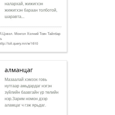
налархай, жижигхэн
жижигхэн бараан толботой,
шаравта...
.Цэвэл. Монгол Хэлний Товч Тайлбар
ль
ttp://toli.query.mn/w/1610
алманцаг
Мазаалай хэмээх говь
нутгаар амьдардаг нэгэн
зүйлийн баавгайн үр төлийн
нэр.Зарим номон дээр
аламцаг ч гэж ярьдаг.