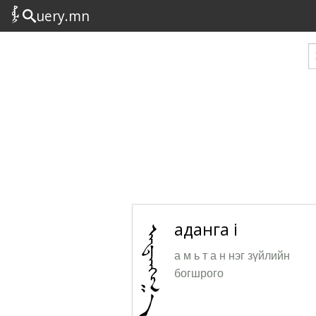
uery.mn
аданга i
а м ь т а н нэг зүйлийн
богшрого