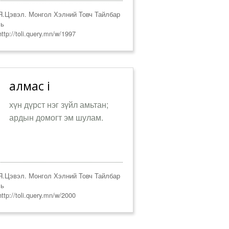
.Цэвэл. Монгол Хэлний Товч Тайлбар
ль
ttp://toli.query.mn/w/1997
алмас i
хүн дүрст нэг зүйл амьтан;
ардын домогт эм шулам.
.Цэвэл. Монгол Хэлний Товч Тайлбар
ль
ttp://toli.query.mn/w/2000