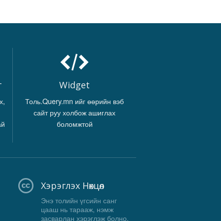
г
Widget
х,
Толь.Query.mn ийг өөрийн вэб
сайт руу холбож ашиглах
ай
боломжтой
Хэрэглэх Нөхцөл
Энэ толийн үгсийн санг
цааш нь тарааж, нэмж
засварлан хэрэглэж болно,