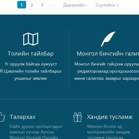
1
2
3
…
Дараагийн ›
Сүүлийнх »
Толийн тайлбар
Монгол бичгийн гали
Үг оруулж байгаа хүмүүст
Монгол бичгийг гүйцээж оруула
Я.Цэвэлийн толийн тайлбарыг
редакторлахад оролцохоосоо
уншихыг зөвлөе
өмнө галиглах зааврыг хараар
Талархал
Хандив тусламж
Сайн дурын оролцогчдын
Мөнгөн болон эд
хамтын хүчээр бүтсэн
материалийн хандив
Монгол Хэлний Онлайн
тусламж үзүүлсэн