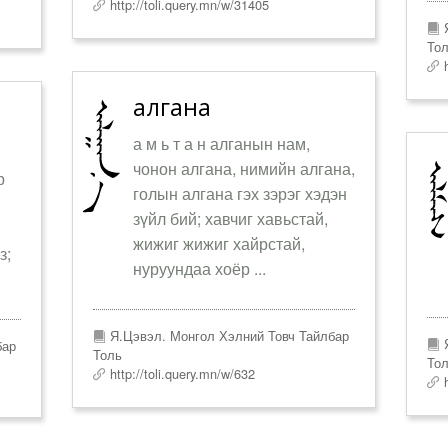
http://toli.query.mn/w/31405
Я
То
h
алгана
а м ь т а н алганын нам,
чонон алгана, нимийн алгана,
р
голын алгана гэх зэрэг хэдэн
зүйл бий; хавчиг хавьстай,
жижиг жижиг хайрстай,
з;
нуруундаа хоёр ...
Я.Цэвэл. Монгол Хэлний Товч Тайлбар
Я
бар
Толь
То
http://toli.query.mn/w/632
h