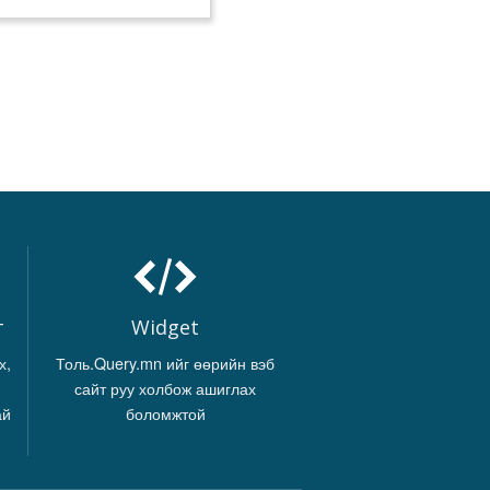
г
Widget
х,
Толь.Query.mn ийг өөрийн вэб
сайт руу холбож ашиглах
ай
боломжтой