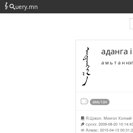
uery.mn
аданга i
а м ь т а н н
амьтан
Я.Цэвэл. Монгол Хэлний 
сүхээ: 2009-08-20 10:14:4
Алмас: 2015-04-13 00:31: