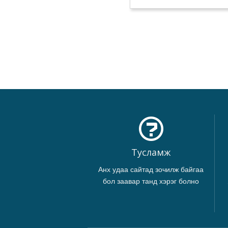
Тусламж
Анх удаа сайтад зочилж байгаа
бол заавар танд хэрэг болно