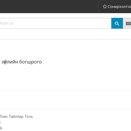
Сонирхолто
эг зүйлийн богшрого
Товч Тайлбар Толь
3
29