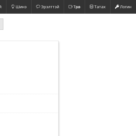
й
Шинэ
Эрэлттэй
Төрөл
Татах
Логин