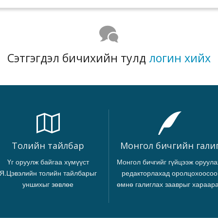
Сэтгэгдэл бичихийн тулд
логин хийх
Толийн тайлбар
Монгол бичгийн гали
Үг оруулж байгаа хүмүүст
Монгол бичгийг гүйцээж оруула
Я.Цэвэлийн толийн тайлбарыг
редакторлахад оролцохоосоо
уншихыг зөвлөе
өмнө галиглах зааврыг хараар