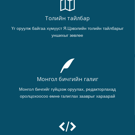
Толийн тайлбар
Үг оруулж байгаа хүмүүст Я.Цэвэлийн толийн тайлбарыг
уншихыг зөвлөе
Монгол бичгийн галиг
Монгол бичгийг гүйцээж оруулах, редакторлахад
оролцохоосоо өмнө галиглах зааврыг хараарай