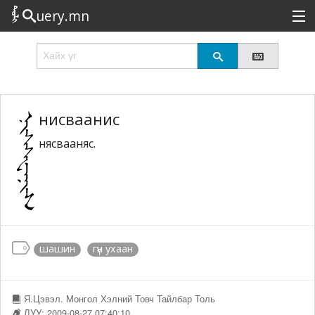
uery.mn
Сонирхолтой
Шинэ
Эрэлттэй
нисваанис
нясвааняс.
Төрөл
Татах
Логин
шашин
гүн ухаан
Я.Цэвэл. Монгол Хэлний Товч Тайлбар Толь
ЛУУ: 2009-08-27 07:40:10