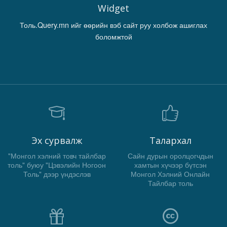
Widget
Толь.Query.mn ийг өөрийн вэб сайт руу холбож ашиглах
боломжтой
Эх сурвалж
Талархал
"Монгол хэлний товч тайлбар
Сайн дурын оролцогчдын
толь" буюу "Цэвэлийн Ногоон
хамтын хүчээр бүтсэн
Толь" дээр үндэслэв
Монгол Хэлний Онлайн
Тайлбар толь