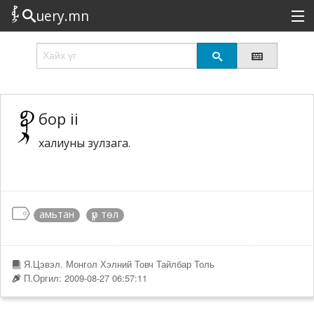
uery.mn
Сонирхолтой
Шинэ
Эрэлттэй
бор ii
халиуны зулзага.
Төрөл
Татах
Логин
амьтан
үр төл
Я.Цэвэл. Монгол Хэлний Товч Тайлбар Толь
П.Оргил: 2009-08-27 06:57:11