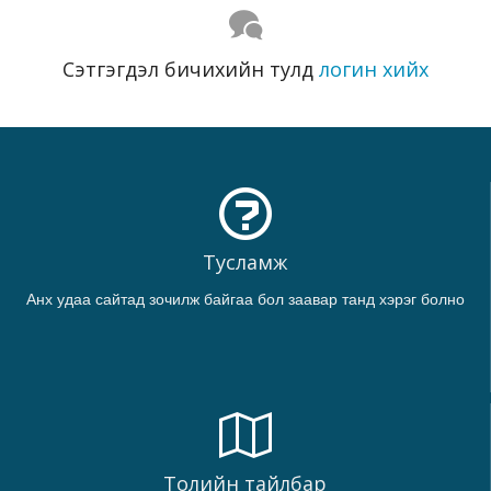
Сэтгэгдэл бичихийн тулд
логин хийх
Тусламж
Анх удаа сайтад зочилж байгаа бол заавар танд хэрэг болно
Толийн тайлбар