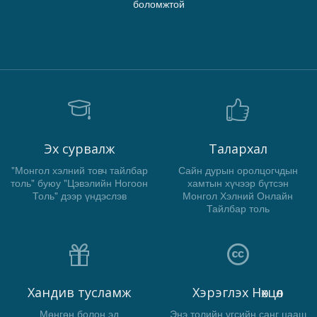
боломжтой
Эх сурвалж
Талархал
"Монгол хэлний товч тайлбар
Сайн дурын оролцогчдын
толь" буюу "Цэвэлийн Ногоон
хамтын хүчээр бүтсэн
Толь" дээр үндэслэв
Монгол Хэлний Онлайн
Тайлбар толь
Хандив тусламж
Хэрэглэх Нөхцөл
Мөнгөн болон эд
Энэ толийн үгсийн санг цааш