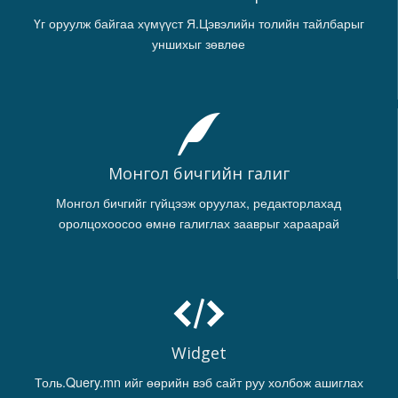
Үг оруулж байгаа хүмүүст Я.Цэвэлийн толийн тайлбарыг
уншихыг зөвлөе
Монгол бичгийн галиг
Монгол бичгийг гүйцээж оруулах, редакторлахад
оролцохоосоо өмнө галиглах зааврыг хараарай
Widget
Толь.Query.mn ийг өөрийн вэб сайт руу холбож ашиглах