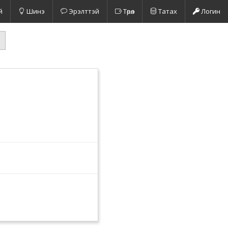
й
Шинэ
Эрэлттэй
Төрөл
Татах
Логин