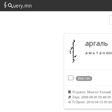
uery.mn
аргаль
а м ь т а н хон
амьтан
Я.Цэвэл. Монгол Хэлний 
Zaya: 2009-08-20 03:48:25
П.Оргил: 2015-04-13 00:30