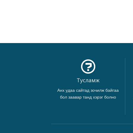
Тусламж
Анх удаа сайтад зочилж байгаа
бол заавар танд хэрэг болно