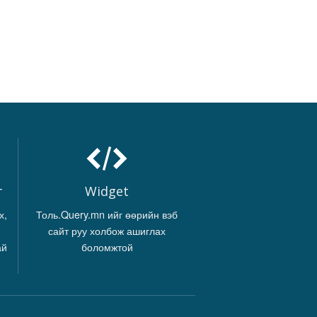
г
Widget
х,
Толь.Query.mn ийг өөрийн вэб
сайт руу холбож ашиглах
ай
боломжтой