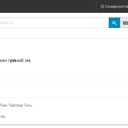
Сонирхолто
ин гөрөөсний эм.
Товч Тайлбар Толь
:59