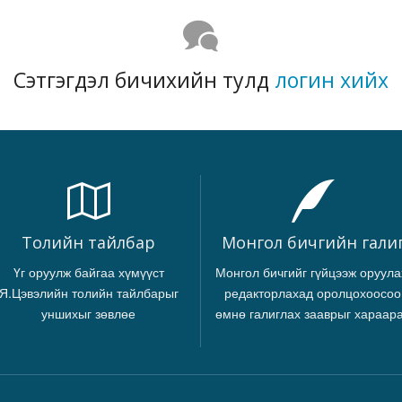
Сэтгэгдэл бичихийн тулд
логин хийх
Толийн тайлбар
Монгол бичгийн гали
Үг оруулж байгаа хүмүүст
Монгол бичгийг гүйцээж оруула
Я.Цэвэлийн толийн тайлбарыг
редакторлахад оролцохоосоо
уншихыг зөвлөе
өмнө галиглах зааврыг хараар