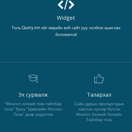
Widget
Толь.Query.mn ийг өөрийн вэб сайт руу холбож ашиглах
боломжтой
Эх сурвалж
Талархал
"Монгол хэлний товч тайлбар
Сайн дурын оролцогчдын
толь" буюу "Цэвэлийн Ногоон
хамтын хүчээр бүтсэн
Толь" дээр үндэслэв
Монгол Хэлний Онлайн
Тайлбар толь