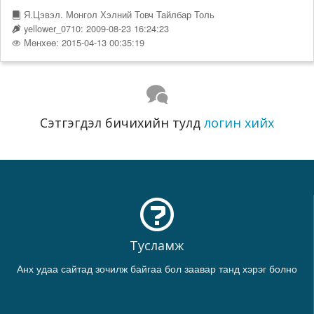
Я.Цэвэл. Монгол Хэлний Товч Тайлбар Толь
yellower_0710: 2009-08-23 16:24:23
Мөнхөө: 2015-04-13 00:35:19
Сэтгэгдэл бичихийн тулд
логин хийх
Тусламж
Анх удаа сайтад зочилж байгаа бол заавар танд хэрэг болно