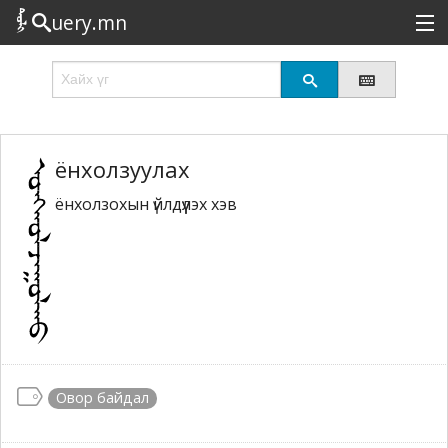
uery.mn
Сонирхолтой
Шинэ
Эрэлттэй
ёнхолзуулах
ёнхолзохын үйлдүүлэх хэв
Төрөл
Татах
Логин
Овор байдал