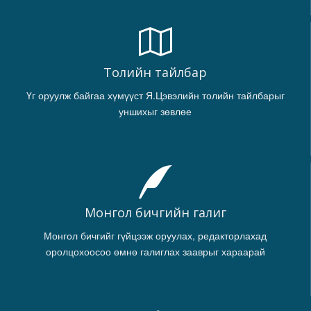
Толийн тайлбар
Үг оруулж байгаа хүмүүст Я.Цэвэлийн толийн тайлбарыг
уншихыг зөвлөе
Монгол бичгийн галиг
Монгол бичгийг гүйцээж оруулах, редакторлахад
оролцохоосоо өмнө галиглах зааврыг хараарай