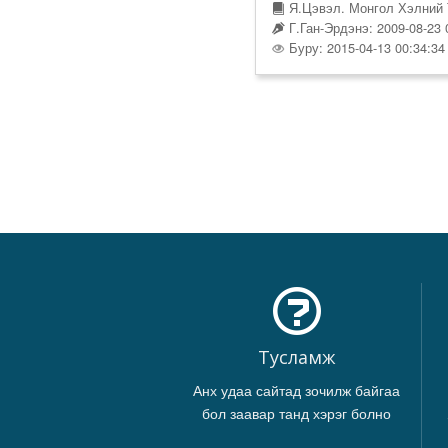
Я.Цэвэл. Монгол Хэлний 
Г.Ган-Эрдэнэ: 2009-08-23 
Буру: 2015-04-13 00:34:34
Тусламж
Анх удаа сайтад зочилж байгаа
бол заавар танд хэрэг болно