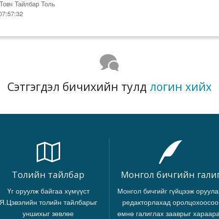
Товч Тайлбар Толь
07:57:32
Сэтгэгдэл бичихийн тулд
логин хийх
Толийн тайлбар
Монгол бичгийн гали
Үг оруулж байгаа хүмүүст
Монгол бичгийг гүйцээж оруула
Я.Цэвэлийн толийн тайлбарыг
редакторлахад оролцохоосоо
уншихыг зөвлөе
өмнө галиглах зааврыг хараар