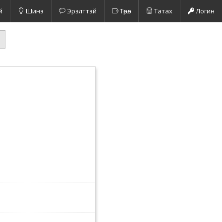
й
Шинэ
Эрэлттэй
Төрөл
Татах
Логин