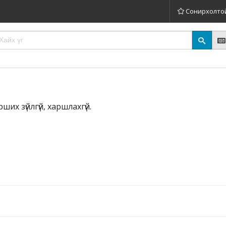
Сонирхолто
ших зүйлгүй, харшлахгүй.