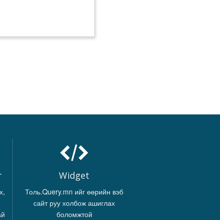
г
Widget
х,
Толь.Query.mn ийг өөрийн вэб
сайт руу холбож ашиглах
ай
боломжтой