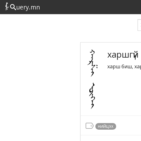
uery.mn
харшгүй
харш биш, хар
нийцэх