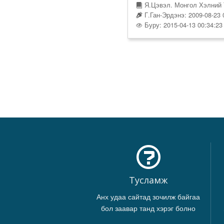
Я.Цэвэл. Монгол Хэлний 
Г.Ган-Эрдэнэ: 2009-08-23 
Буру: 2015-04-13 00:34:23
Тусламж
Анх удаа сайтад зочилж байгаа
бол заавар танд хэрэг болно