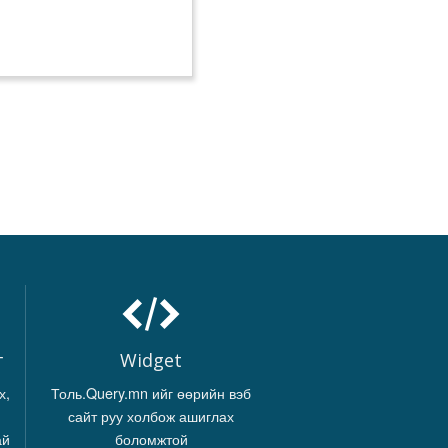
г
Widget
х,
Толь.Query.mn ийг өөрийн вэб
сайт руу холбож ашиглах
ай
боломжтой