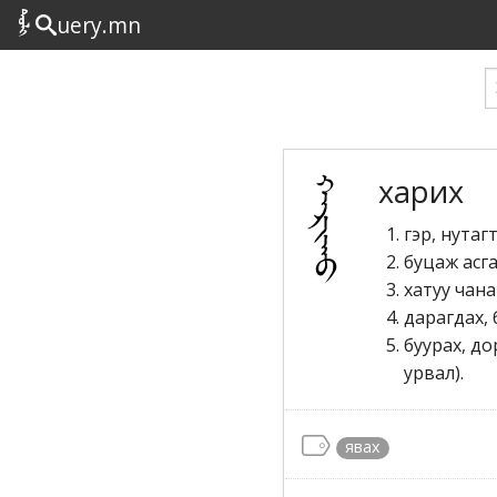
uery.mn
харих
гэр, нутагт
буцаж асг
хатуу чана
дарагдах, 
буурах, до
урвал).
явах