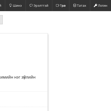
й
Шинэ
Эрэлттэй
Төрөл
Татах
Логин
химийн нэг зүйлийн