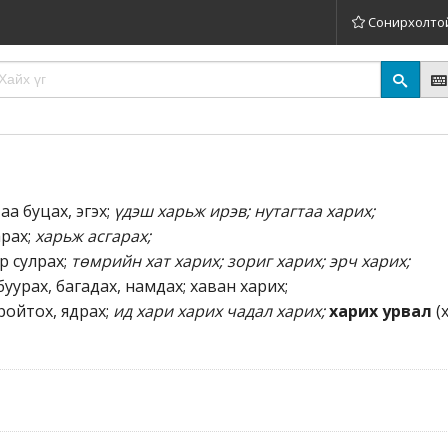
Сонирхолто
аа буцах, эгэх;
үдэш харьж ирэв; нутагтаа харих;
арах;
харьж асгарах;
р сулрах;
төмрийн хат харих; зориг харих; эрч харих;
буурах, багадах, намдах; хаван харих;
ройтох, ядрах;
ид хари харих чадал харих;
харих урвал
(