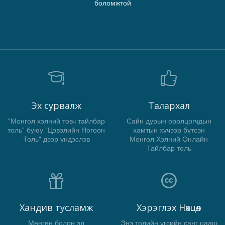
боломжтой
Эх сурвалж
Талархал
"Монгол хэлний товч тайлбар
Сайн дурын оролцогчдын
толь" буюу "Цэвэлийн Ногоон
хамтын хүчээр бүтсэн
Толь" дээр үндэслэв
Монгол Хэлний Онлайн
Тайлбар толь
Хандив тусламж
Хэрэглэх Нөхцөл
Мөнгөн болон эд
Энэ толийн үгсийн санг цааш