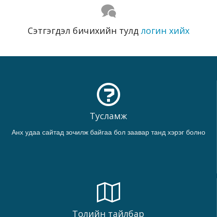
Сэтгэгдэл бичихийн тулд
логин хийх
Тусламж
Анх удаа сайтад зочилж байгаа бол заавар танд хэрэг болно
Толийн тайлбар