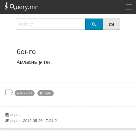
uery.mn
Сонирхолтой
Шинэ
Эрэлттэй
бонго
Амласны үр төл.
Төрөл
Татах
Логин
амьтан
үр төл
aquila
aquila: 2012-05-26 17:24:21