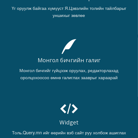
Үг оруулж байгаа хүмүүст Я.Цэвэлийн толийн тайлбарыг
уншихыг зөвлөе
Монгол бичгийн галиг
Монгол бичгийг гүйцээж оруулах, редакторлахад
оролцохоосоо өмнө галиглах зааврыг хараарай
Widget
Толь.Query.mn ийг өөрийн вэб сайт руу холбож ашиглах