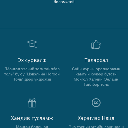
боломжтой
Эх сурвалж
Талархал
"Монгол хэлний товч тайлбар
Сайн дурын оролцогчдын
толь" буюу "Цэвэлийн Ногоон
хамтын хүчээр бүтсэн
Толь" дээр үндэслэв
Монгол Хэлний Онлайн
Тайлбар толь
Хандив тусламж
Хэрэглэх Нөхцөл
Мөнгөн болон эд
Энэ толийн үгсийн санг цааш