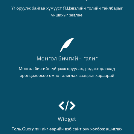
Үг оруулж байгаа хүмүүст Я.Цэвэлийн толийн тайлбарыг
уншихыг зөвлөе
Монгол бичгийн галиг
Монгол бичгийг гүйцээж оруулах, редакторлахад
оролцохоосоо өмнө галиглах зааврыг хараарай
Widget
Толь.Query.mn ийг өөрийн вэб сайт руу холбож ашиглах