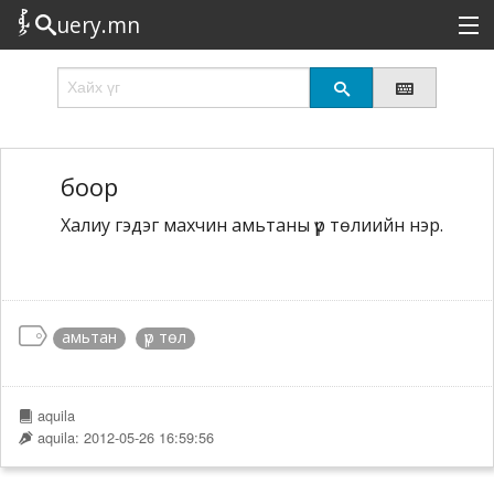
uery.mn
Сонирхолтой
Шинэ
Эрэлттэй
боор
Халиу гэдэг махчин амьтаны үр төлиийн нэр.
Төрөл
Татах
Логин
амьтан
үр төл
aquila
aquila: 2012-05-26 16:59:56