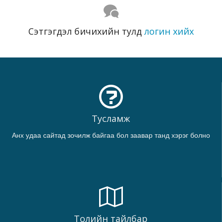
Сэтгэгдэл бичихийн тулд
логин хийх
Тусламж
Анх удаа сайтад зочилж байгаа бол заавар танд хэрэг болно
Толийн тайлбар