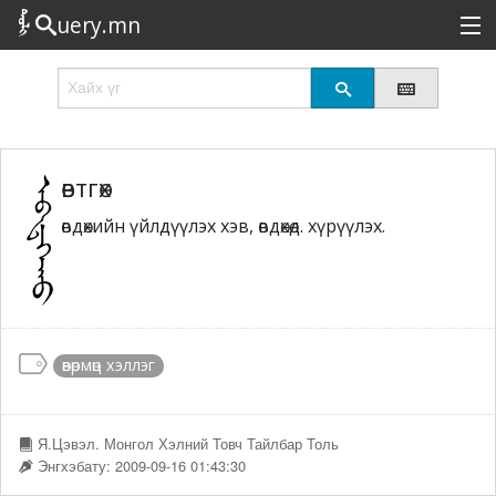
uery.mn
Сонирхолтой
Шинэ
Эрэлттэй
өвтгөх
өвдөхийн үйлдүүлэх хэв, өвдөхөд. хүрүүлэх.
Төрөл
Татах
Логин
өвөрмөц хэллэг
Я.Цэвэл. Монгол Хэлний Товч Тайлбар Толь
Энгхэбату: 2009-09-16 01:43:30