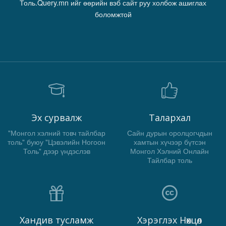
Толь.Query.mn ийг өөрийн вэб сайт руу холбож ашиглах
боломжтой
Эх сурвалж
Талархал
"Монгол хэлний товч тайлбар
Сайн дурын оролцогчдын
толь" буюу "Цэвэлийн Ногоон
хамтын хүчээр бүтсэн
Толь" дээр үндэслэв
Монгол Хэлний Онлайн
Тайлбар толь
Хандив тусламж
Хэрэглэх Нөхцөл