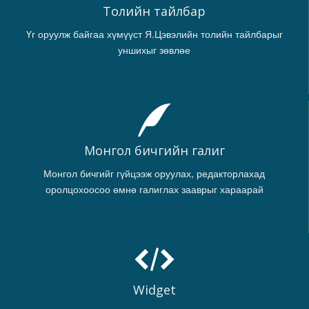
Толийн тайлбар
Үг оруулж байгаа хүмүүст Я.Цэвэлийн толийн тайлбарыг
уншихыг зөвлөе
Монгол бичгийн галиг
Монгол бичгийг гүйцээж оруулах, редакторлахад
оролцохоосоо өмнө галиглах зааврыг хараарай
Widget