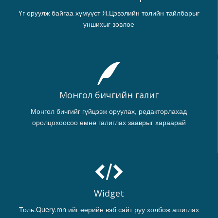
Үг оруулж байгаа хүмүүст Я.Цэвэлийн толийн тайлбарыг
уншихыг зөвлөе
Монгол бичгийн галиг
Монгол бичгийг гүйцээж оруулах, редакторлахад
оролцохоосоо өмнө галиглах зааврыг хараарай
Widget
Толь.Query.mn ийг өөрийн вэб сайт руу холбож ашиглах