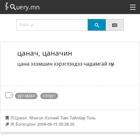
uery.mn
Сонирхолтой
Шинэ
Эрэлттэй
цанач, цаначин
цана эзэмшин хэрэглэхдээ чадамгай хүн
Төрөл
Татах
Логин
ургамал
спорт
Я.Цэвэл. Монгол Хэлний Товч Тайлбар Толь
Ж.Бэгзсүрэн: 2009-09-15 05:38:30