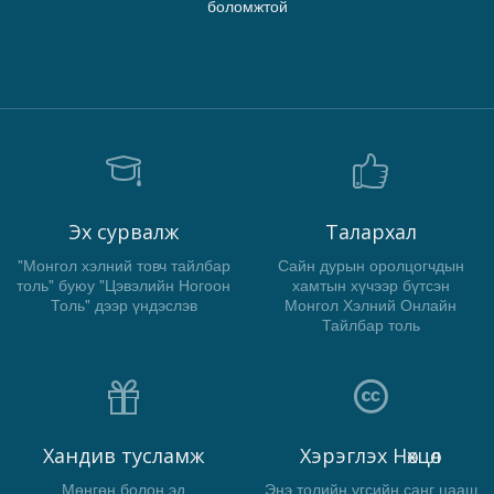
боломжтой
Эх сурвалж
Талархал
"Монгол хэлний товч тайлбар
Сайн дурын оролцогчдын
толь" буюу "Цэвэлийн Ногоон
хамтын хүчээр бүтсэн
Толь" дээр үндэслэв
Монгол Хэлний Онлайн
Тайлбар толь
Хандив тусламж
Хэрэглэх Нөхцөл
Мөнгөн болон эд
Энэ толийн үгсийн санг цааш