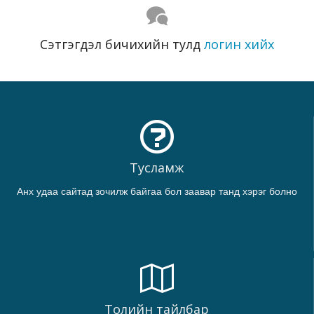
Сэтгэгдэл бичихийн тулд
логин хийх
Тусламж
Анх удаа сайтад зочилж байгаа бол заавар танд хэрэг болно
Толийн тайлбар