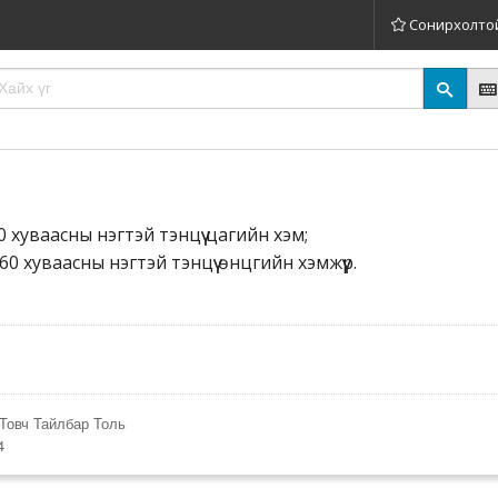
Сонирхолто
 хуваасны нэгтэй тэнцүү цагийн хэм;
60 хуваасны нэгтэй тэнцүү өнцгийн хэмжүүр.
Товч Тайлбар Толь
4