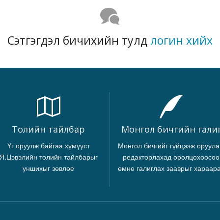
Сэтгэгдэл бичихийн тулд
логин хийх
Толийн тайлбар
Монгол бичгийн гали
Үг оруулж байгаа хүмүүст
Монгол бичгийг гүйцээж оруула
Я.Цэвэлийн толийн тайлбарыг
редакторлахад оролцохоосоо
уншихыг зөвлөе
өмнө галиглах зааврыг хараар