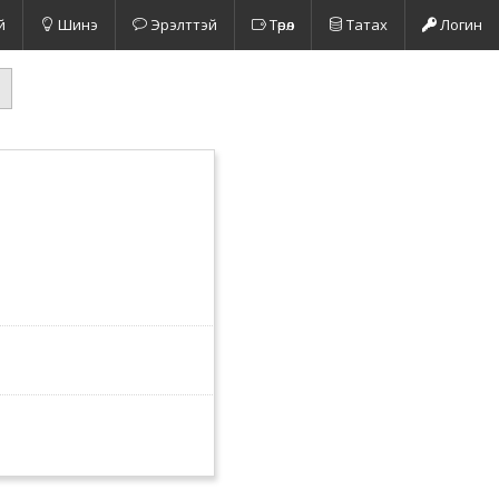
й
Шинэ
Эрэлттэй
Төрөл
Татах
Логин