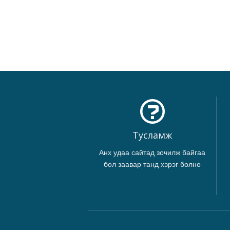
Тусламж
Анх удаа сайтад зочилж байгаа
бол заавар танд хэрэг болно