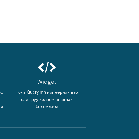
г
Widget
х,
Толь.Query.mn ийг өөрийн вэб
сайт руу холбож ашиглах
ай
боломжтой