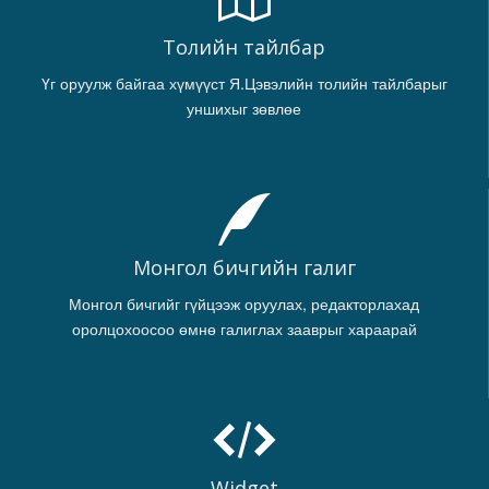
Толийн тайлбар
Үг оруулж байгаа хүмүүст Я.Цэвэлийн толийн тайлбарыг
уншихыг зөвлөе
Монгол бичгийн галиг
Монгол бичгийг гүйцээж оруулах, редакторлахад
оролцохоосоо өмнө галиглах зааврыг хараарай
Widget