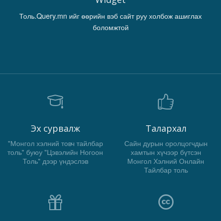
Толь.Query.mn ийг өөрийн вэб сайт руу холбож ашиглах
боломжтой
Эх сурвалж
Талархал
"Монгол хэлний товч тайлбар
Сайн дурын оролцогчдын
толь" буюу "Цэвэлийн Ногоон
хамтын хүчээр бүтсэн
Толь" дээр үндэслэв
Монгол Хэлний Онлайн
Тайлбар толь