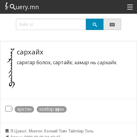
uery.mn
Сонирхолтой
Шинэ
Эрэлттэй
сархайх
сархгар болох, сартайх;
хамар нь сархайх.
Төрөл
Татах
Логин
эрхтэн
хэлбэр үзүүлэх
Я.Цэвэл. Монгол Хэлний Товч Тайлбар Толь
Арсун: 2009-09-09 01:40:47