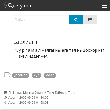
uery.mn
Сонирхолтой
Шинэ
Эрэлттэй
сархиаг ii
у р г а м а л малгайны өнгөн тал нь цоохор нэг
Төрөл
зүйл иддэг мөег.
Татах
Логин
ургамал
хүнс
мөөг
Я.Цэвэл. Монгол Хэлний Товч Тайлбар Толь
Арсун: 2009-09-09 01:34:09
Арсун: 2009-09-09 01:58:08