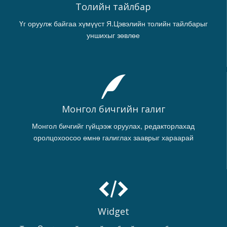
Толийн тайлбар
Үг оруулж байгаа хүмүүст Я.Цэвэлийн толийн тайлбарыг
уншихыг зөвлөе
Монгол бичгийн галиг
Монгол бичгийг гүйцээж оруулах, редакторлахад
оролцохоосоо өмнө галиглах зааврыг хараарай
Widget