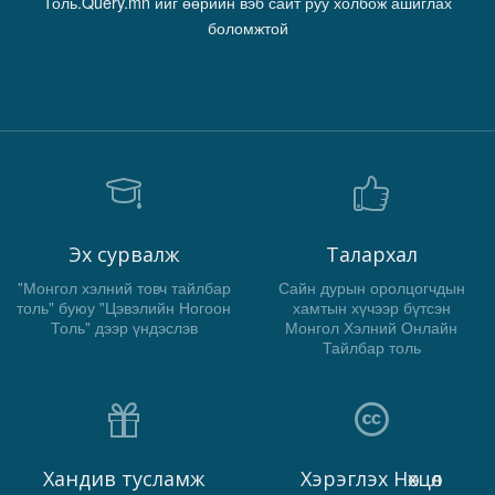
Толь.Query.mn ийг өөрийн вэб сайт руу холбож ашиглах
боломжтой
Эх сурвалж
Талархал
"Монгол хэлний товч тайлбар
Сайн дурын оролцогчдын
толь" буюу "Цэвэлийн Ногоон
хамтын хүчээр бүтсэн
Толь" дээр үндэслэв
Монгол Хэлний Онлайн
Тайлбар толь
Хандив тусламж
Хэрэглэх Нөхцөл