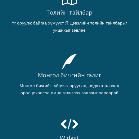
Толийн тайлбар
Үг оруулж байгаа хүмүүст Я.Цэвэлийн толийн тайлбарыг
уншихыг зөвлөе
Монгол бичгийн галиг
Монгол бичгийг гүйцээж оруулах, редакторлахад
оролцохоосоо өмнө галиглах зааврыг хараарай
Widget