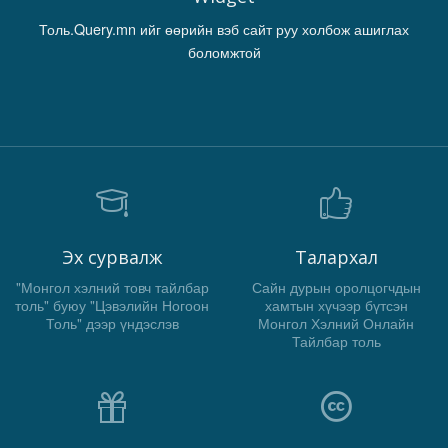
Толь.Query.mn ийг өөрийн вэб сайт руу холбож ашиглах
боломжтой
Эх сурвалж
Талархал
"Монгол хэлний товч тайлбар
Сайн дурын оролцогчдын
толь" буюу "Цэвэлийн Ногоон
хамтын хүчээр бүтсэн
Толь" дээр үндэслэв
Монгол Хэлний Онлайн
Тайлбар толь