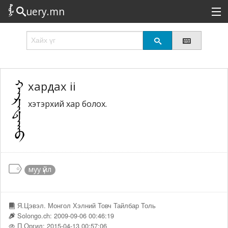
uery.mn
Сонирхолтой
Шинэ
Эрэлттэй
хардах ii
хэтэрхий хар болох.
Төрөл
Татах
Логин
муу үйл
Я.Цэвэл. Монгол Хэлний Товч Тайлбар Толь
Solongo.ch: 2009-09-06 00:46:19
П.Оргил: 2015-04-13 00:57:06