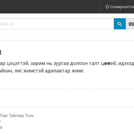
Сонирхолто
л
 шар цэцэгтэй, зарим нь зургаа долоон талт цөмөөтэй, идэх
айхан, лис жимстэй адилавтар жимс
Товч Тайлбар Толь
2
29