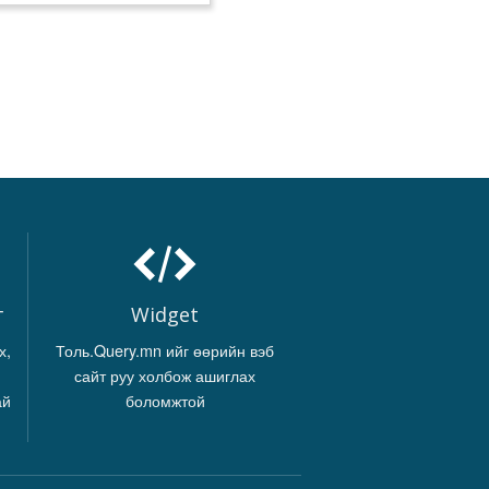
г
Widget
х,
Толь.Query.mn ийг өөрийн вэб
сайт руу холбож ашиглах
ай
боломжтой