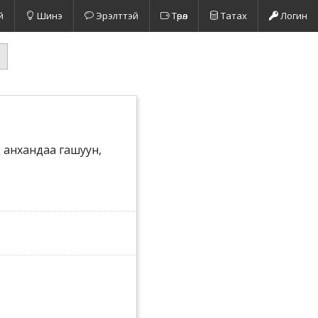
й
Шинэ
Эрэлттэй
Төрөл
Татах
Логин
эд анхандаа гашуун,