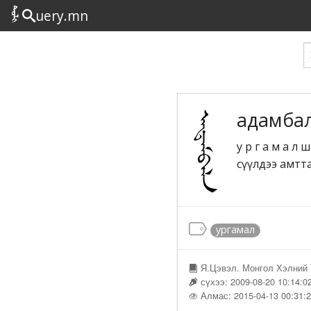
uery.mn
адамба
у р г а м а л
сүүлдээ амтт
ургамал
Я.Цэвэл. Монгол Хэлний 
сүхээ: 2009-08-20 10:14:0
Алмас: 2015-04-13 00:31: