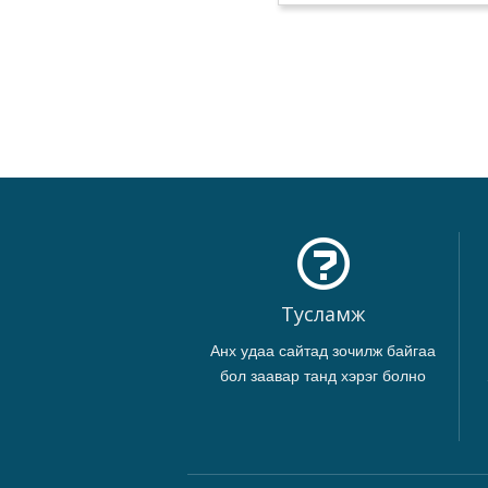
Тусламж
Анх удаа сайтад зочилж байгаа
бол заавар танд хэрэг болно