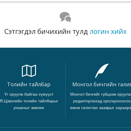
Сэтгэгдэл бичихийн тулд
логин хийх
Толийн тайлбар
Монгол бичгийн гали
Үг оруулж байгаа хүмүүст
Монгол бичгийг гүйцээж оруула
Я.Цэвэлийн толийн тайлбарыг
редакторлахад оролцохоосоо
уншихыг зөвлөе
өмнө галиглах зааврыг хараар