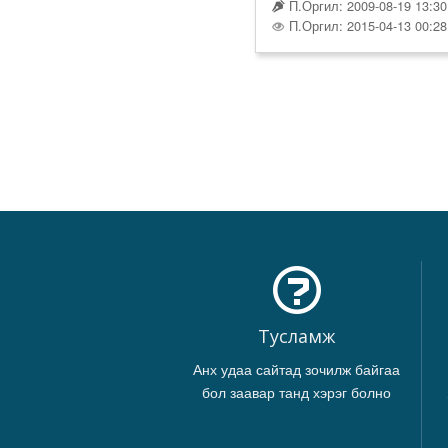
П.Оргил: 2009-08-19 13:30
П.Оргил: 2015-04-13 00:28
Тусламж
Анх удаа сайтад зочилж байгаа
бол заавар танд хэрэг болно