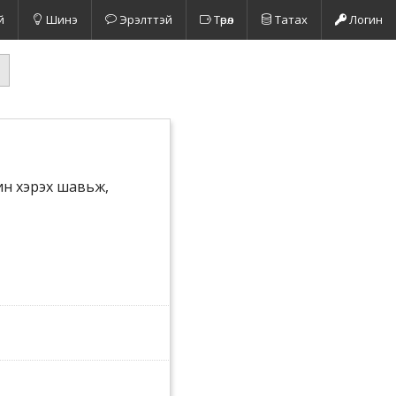
й
Шинэ
Эрэлттэй
Төрөл
Татах
Логин
жин хэрэх шавьж,