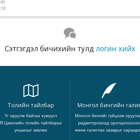
:01
:12
Сэтгэгдэл бичихийн тулд
логин хийх
Толийн тайлбар
Монгол бичгийн гали
Үг оруулж байгаа хүмүүст
Монгол бичгийг гүйцээж оруула
Я.Цэвэлийн толийн тайлбарыг
редакторлахад оролцохоосоо
уншихыг зөвлөе
өмнө галиглах зааврыг хараар