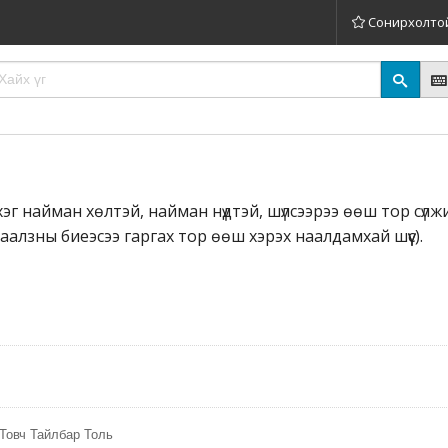
Сонирхолто
ерхэг найман хөлтэй, найман нүдтэй, шүлсээрээ өөш тор сүл
(аалзны биеэсээ гаргах тор өөш хэрэх наалдамхай шүүс).
Товч Тайлбар Толь