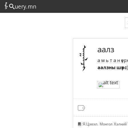
uery.mn
аалз
а м ь т а н ү
аалзны шүлс
Я.Цэвэл. Монгол Хэлний 