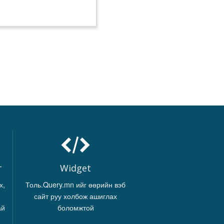
г
Widget
х,
Толь.Query.mn ийг өөрийн вэб
сайт руу холбож ашиглах
ай
боломжтой