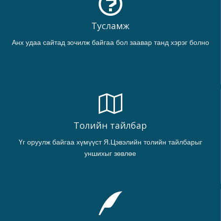
Тусламж
Анх удаа сайтад зочилж байгаа бол заавар танд хэрэг болно
Толийн тайлбар
Үг оруулж байгаа хүмүүст Я.Цэвэлийн толийн тайлбарыг
уншихыг зөвлөе