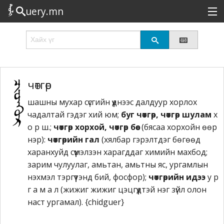
uery.mn
Сонирхолтой
Шинэ
Эрэлттэй
чөтгөр
шашны мухар сүсгийн үүднээс далдуур хорлох
Төрөл
чадалтай гэдэг хий юм;
буг чөтгөр, чөтгөр шулам
х
Татах
о р ш.;
чөтгөр хорхой, чөтгөр бөөс
(бясаа хорхойн өөр
нэр):
чөтгөрийн гал
(хялбар гэрэлтдэг бөгөөд
Логин
харанхуйд сүүмэлзэн харагддаг химийн махбод;
зарим чулуулаг, амьтан, амьтны яс, ургамлын
нэхмэл тэргүүтэнд бий, фосфор);
чөтгөрийн идээ
у р
г а м а л (жижиг жижиг цэцгүүдтэй нэг зүйл олон
наст ургамал). {chidguer}