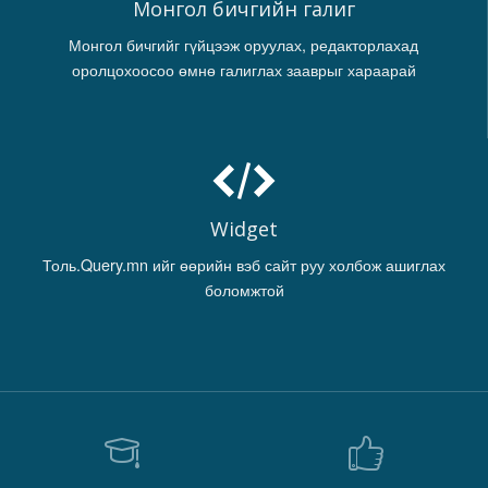
Монгол бичгийн галиг
Монгол бичгийг гүйцээж оруулах, редакторлахад
оролцохоосоо өмнө галиглах зааврыг хараарай
Widget
Толь.Query.mn ийг өөрийн вэб сайт руу холбож ашиглах
боломжтой