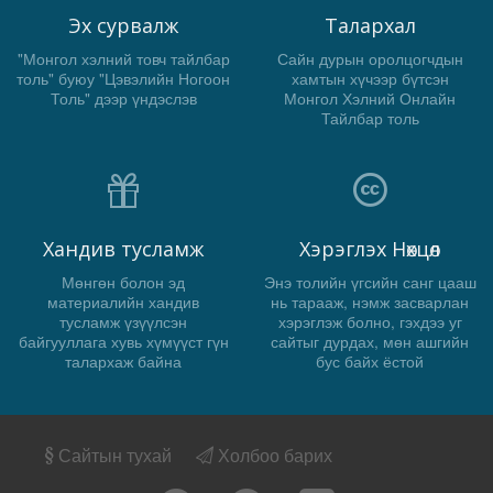
Эх сурвалж
Талархал
"Монгол хэлний товч тайлбар
Сайн дурын оролцогчдын
толь" буюу "Цэвэлийн Ногоон
хамтын хүчээр бүтсэн
Толь" дээр үндэслэв
Монгол Хэлний Онлайн
Тайлбар толь
Хандив тусламж
Хэрэглэх Нөхцөл
Мөнгөн болон эд
Энэ толийн үгсийн санг цааш
материалийн хандив
нь тарааж, нэмж засварлан
тусламж үзүүлсэн
хэрэглэж болно, гэхдээ уг
байгууллага хувь хүмүүст гүн
сайтыг дурдах, мөн ашгийн
талархаж байна
бус байх ёстой
Сайтын тухай
Холбоо барих