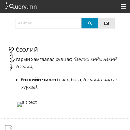
uery.mn
Сонирхолтой
Шинэ
Эрэлттэй
бээлий
гарын хамгаалал хувцас;
бээлий хийх; нэхий
Төрөл
бээлий;
Татах
бээлийн чинээ
(нялх, бага;
бээлийн чинээ
Логин
хүүхэд).