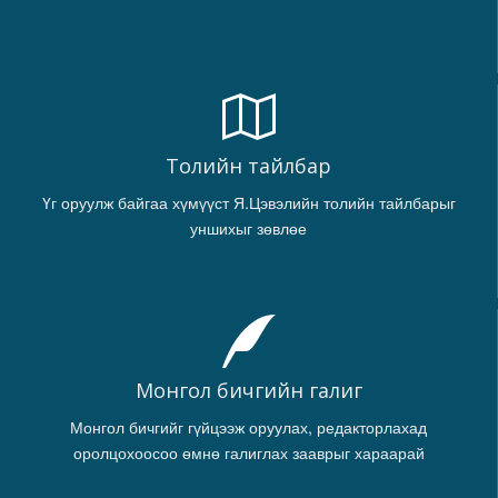
Толийн тайлбар
Үг оруулж байгаа хүмүүст Я.Цэвэлийн толийн тайлбарыг
уншихыг зөвлөе
Монгол бичгийн галиг
Монгол бичгийг гүйцээж оруулах, редакторлахад
оролцохоосоо өмнө галиглах зааврыг хараарай