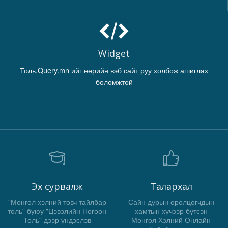
Widget
Толь.Query.mn ийг өөрийн вэб сайт руу холбож ашиглах
боломжтой
Эх сурвалж
Талархал
"Монгол хэлний товч тайлбар
Сайн дурын оролцогчдын
толь" буюу "Цэвэлийн Ногоон
хамтын хүчээр бүтсэн
Толь" дээр үндэслэв
Монгол Хэлний Онлайн