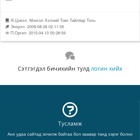
Я.Цэвэл. Монгол Хэлний Товч Тайлбар Толь
Энэрэл: 2009-08-28 02:11:55
П.Оргил: 2015-04-13 00:28:59
Сэтгэгдэл бичихийн тулд
логин хийх
Тусламж
Анх удаа сайтад зочилж байгаа бол заавар танд хэрэг болно