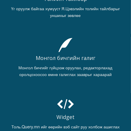
Үг оруулж байгаа хүмүүст Я.Цэвэлийн толийн тайлбарыг
уншихыг зөвлөе
Монгол бичгийн галиг
Монгол бичгийг гүйцээж оруулах, редакторлахад
оролцохоосоо өмнө галиглах зааврыг хараарай
Widget
Толь.Query.mn ийг өөрийн вэб сайт руу холбож ашиглах