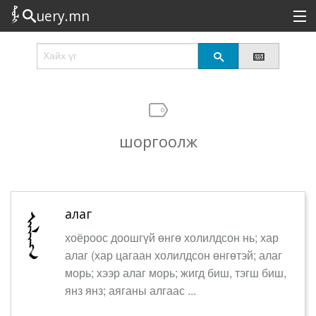
uery.mn
Сонирхолтой
Шинэ
Эрэлттэй
шоргоолж
Төрөл
Татах
Логин
алаг
хоёроос доошгүй өнгө холилдсон нь; хар
алаг (хар цагаан холилдсон өнгөтэй; алаг
морь; хээр алаг морь; жигд биш, тэгш биш,
янз янз; аяганы алгаас ...