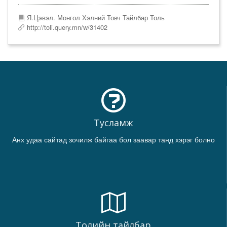
Я.Цэвэл. Монгол Хэлний Товч Тайлбар Толь
http://toli.query.mn/w/31402
Тусламж
Анх удаа сайтад зочилж байгаа бол заавар танд хэрэг болно
Толийн тайлбар