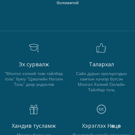
боломжтой
Эх сурвалж
Талархал
"Монгол хэлний товч тайлбар
Сайн дурын оролцогчдын
толь" буюу "Цэвэлийн Ногоон
хамтын хүчээр бүтсэн
Толь" дээр үндэслэв
Монгол Хэлний Онлайн
Тайлбар толь
Хандив тусламж
Хэрэглэх Нөхцөл
Мөнгөн болон эд
Энэ толийн үгсийн санг цааш