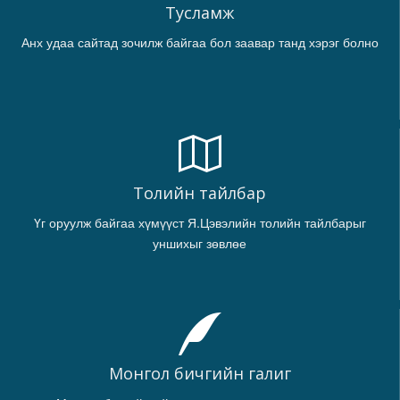
Тусламж
Анх удаа сайтад зочилж байгаа бол заавар танд хэрэг болно
Толийн тайлбар
Үг оруулж байгаа хүмүүст Я.Цэвэлийн толийн тайлбарыг
уншихыг зөвлөе
Монгол бичгийн галиг