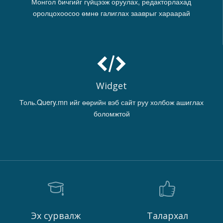
Монгол бичгийг гүйцээж оруулах, редакторлахад
оролцохоосоо өмнө галиглах зааврыг хараарай
Widget
Толь.Query.mn ийг өөрийн вэб сайт руу холбож ашиглах
боломжтой
Эх сурвалж
Талархал