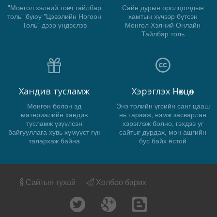
"Монгол хэлний товч тайлбар
Сайн дурын оролцогчдын
толь" буюу "Цэвэлийн Ногоон
хамтын хүчээр бүтсэн
Толь" дээр үндэслэв
Монгол Хэлний Онлайн
Тайлбар толь
Хандив тусламж
Хэрэглэх Нөхцөл
Мөнгөн болон эд
Энэ толийн үгсийн санг цааш
материалийн хандив
нь тарааж, нэмж засварлан
тусламж үзүүлсэн
хэрэглэж болно, гэхдээ уг
байгууллага хувь хүмүүст гүн
сайтыг дурдах, мөн ашгийн
талархаж байна
бус байх ёстой
Сайтын тухай
Холбоо барих