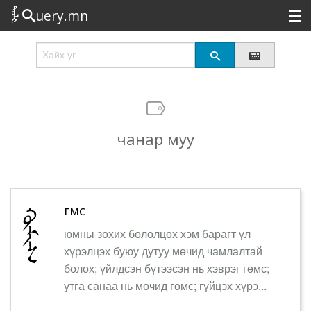
uery.mn
Сонирхолтой
Шинэ
Эрэлттэй
чанар муу
Төрөл
Татах
Логин
гөмс
юмны зохих бололцох хэм барагт үл
хүрэлцэх буюу дутуу мөчид чамлалтай
болох; үйлдсэн бүтээсэн нь хэврэг гөмс;
утга санаа нь мөчид гөмс; гүйцэх хүрэ...