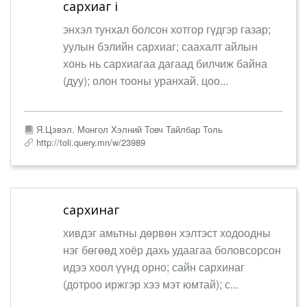
сархиаг i
энхэл тунхал болсон хотгор гүдгэр газар;
уулын бэлийн сархиаг; саахалт айлын
хонь нь сархиагаа дагаад билчиж байна
(дуу); олон тооны уранхай. цоо...
Я.Цэвэл. Монгол Хэлний Товч Тайлбар Толь
http://toli.query.mn/w/23989
сархинаг
хивдэг амьтны дөрвөн хэлтэст ходоодны
нэг бөгөөд хоёр дахь удаагаа боловсорсон
идээ хоол үүнд орно; сайн сархинаг
(дотроо иржгэр хээ мэт юмтай); с...