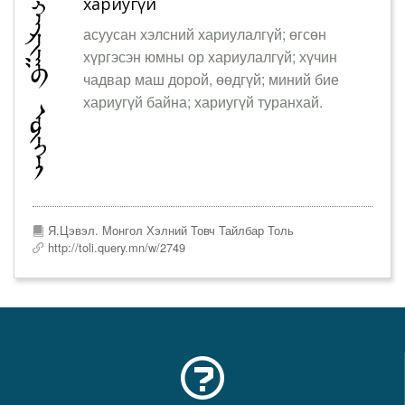
хариугүй
асуусан хэлсний хариулалгүй; өгсөн
хүргэсэн юмны ор хариулалгүй; хүчин
чадвар маш дорой, өөдгүй; миний бие
хариугүй байна; хариугүй туранхай.
Я.Цэвэл. Монгол Хэлний Товч Тайлбар Толь
http://toli.query.mn/w/2749