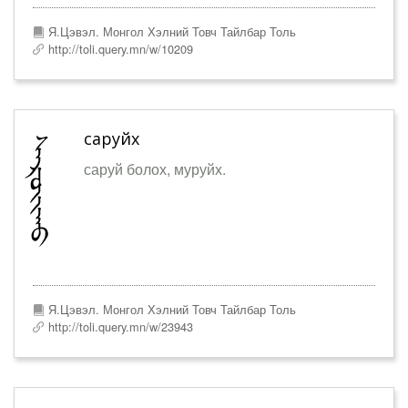
Я.Цэвэл. Монгол Хэлний Товч Тайлбар Толь
http://toli.query.mn/w/10209
саруйх
саруй болох, муруйх.
Я.Цэвэл. Монгол Хэлний Товч Тайлбар Толь
http://toli.query.mn/w/23943