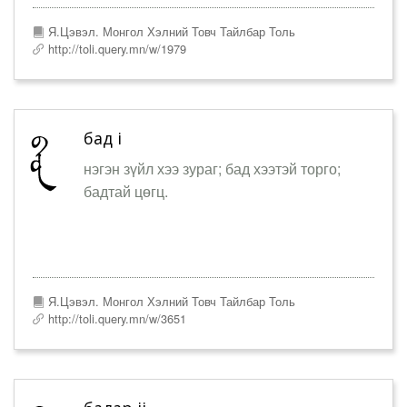
Я.Цэвэл. Монгол Хэлний Товч Тайлбар Толь
http://toli.query.mn/w/1979
бад i
нэгэн зүйл хээ зураг; бад хээтэй торго;
бадтай цөгц.
Я.Цэвэл. Монгол Хэлний Товч Тайлбар Толь
http://toli.query.mn/w/3651