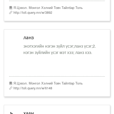
Я.Цэвэл. Монгол Хэлний Товч Тайлбар Толь
http://toli.query.mn/w/3892
ланз
энэтхэгийн нэгэн зүйл үсэг;ланз үсэг;2.
нэгэн зүйлийн үсэг мэт хээ; ланз хээ.
Я.Цэвэл. Монгол Хэлний Товч Тайлбар Толь
http://toli.query.mn/w/6148
хаан