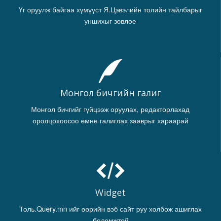
Үг оруулж байгаа хүмүүст Я.Цэвэлийн толийн тайлбарыг
уншихыг зөвлөе
Монгол бичгийн галиг
Монгол бичгийг гүйцээж оруулах, редакторлахад
оролцохоосоо өмнө галиглах зааврыг хараарай
Widget
Толь.Query.mn ийг өөрийн вэб сайт руу холбож ашиглах
боломжтой