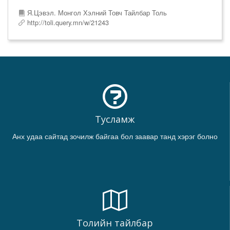
Я.Цэвэл. Монгол Хэлний Товч Тайлбар Толь
http://toli.query.mn/w/21243
Тусламж
Анх удаа сайтад зочилж байгаа бол заавар танд хэрэг болно
Толийн тайлбар