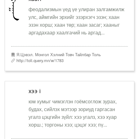
феодализмын үед үе улиран залгамжилж
улс, аймгийн эрхийг эзэрхэгч эзэн; хаан
эзэн хорш; хаан төр; хаан засаг; хааныг
аргадахаар хаалгачий нь аргад...
Я.Цэвэл. Монгол Хэлний Товч Тайлбар Толь
http://toli.query.mn/w/1783
хээ i
юм хумыг чимэглэн гоёмсоглож зурах,
будах, сийлэх мэтээр зориуд гаргасан
угалз цэцгийн зүйл: хээ угалз, хээ хуар
хорш.; торгоны хээ; цэцэг хээ; пү...