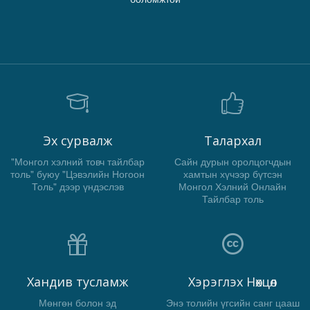
Эх сурвалж
Талархал
"Монгол хэлний товч тайлбар
Сайн дурын оролцогчдын
толь" буюу "Цэвэлийн Ногоон
хамтын хүчээр бүтсэн
Толь" дээр үндэслэв
Монгол Хэлний Онлайн
Тайлбар толь
Хандив тусламж
Хэрэглэх Нөхцөл
Мөнгөн болон эд
Энэ толийн үгсийн санг цааш