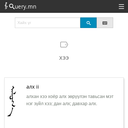
uery.mn
Сонирхолтой
Шинэ
Эрэлттэй
хээ
Төрөл
Татах
Логин
алх ii
алхан хээ хоёр алх зөрүүлэн тавьсан мэт
нэг зүйл хээ; дан алх; давхар алх.