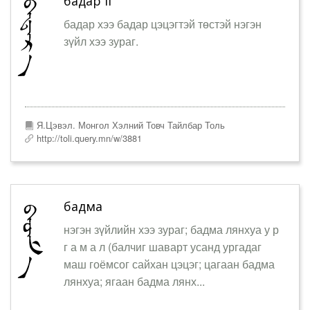
бадар ii
бадар хээ бадар цэцэгтэй төстэй нэгэн
зүйл хээ зураг.
Я.Цэвэл. Монгол Хэлний Товч Тайлбар Толь
http://toli.query.mn/w/3881
бадма
нэгэн зүйлийн хээ зураг; бадма лянхуа у р
г а м а л (балчиг шаварт усанд ургадаг
маш гоёмсог сайхан цэцэг; цагаан бадма
лянхуа; ягаан бадма лянх...