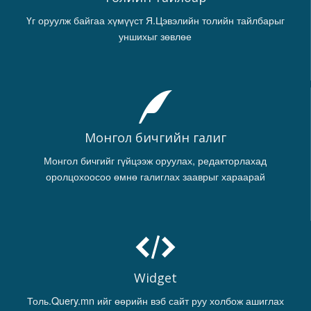
Үг оруулж байгаа хүмүүст Я.Цэвэлийн толийн тайлбарыг
уншихыг зөвлөе
Монгол бичгийн галиг
Монгол бичгийг гүйцээж оруулах, редакторлахад
оролцохоосоо өмнө галиглах зааврыг хараарай
Widget
Толь.Query.mn ийг өөрийн вэб сайт руу холбож ашиглах