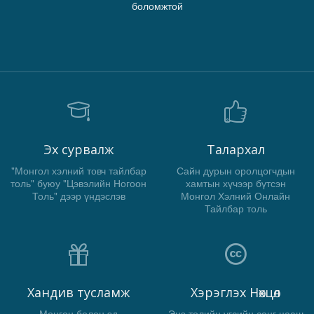
боломжтой
Эх сурвалж
Талархал
"Монгол хэлний товч тайлбар
Сайн дурын оролцогчдын
толь" буюу "Цэвэлийн Ногоон
хамтын хүчээр бүтсэн
Толь" дээр үндэслэв
Монгол Хэлний Онлайн
Тайлбар толь
Хандив тусламж
Хэрэглэх Нөхцөл
Мөнгөн болон эд
Энэ толийн үгсийн санг цааш