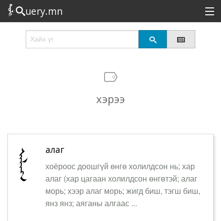
uery.mn
Сонирхолтой
Шинэ
Эрэлттэй
хэрээ
Төрөл
Татах
Логин
алаг
хоёроос доошгүй өнгө холилдсон нь; хар
алаг (хар цагаан холилдсон өнгөтэй; алаг
морь; хээр алаг морь; жигд биш, тэгш биш,
янз янз; аяганы алгаас ...