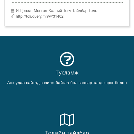
Я.Цэвэл. Монгол Хэлний Товч Тайлбар Толь
http://toli.query.mn/w/31402
Тусламж
Анх удаа сайтад зочилж байгаа бол заавар танд хэрэг болно
Толийн тайлбар