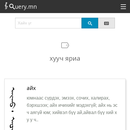
uery.mn
Сонирхолтой
Шинэ
Эрэлттэй
хууч яриа
Төрөл
Татах
Логин
айх
юмнаас сүрдэх, эмээх, сочих, халирах,
бэрхшээх; айх ичихийг мэдэхгүй; айх нь эс
ч аягүй юм; хийвэл бүү ай,айвал бүү хий х
у у ч..