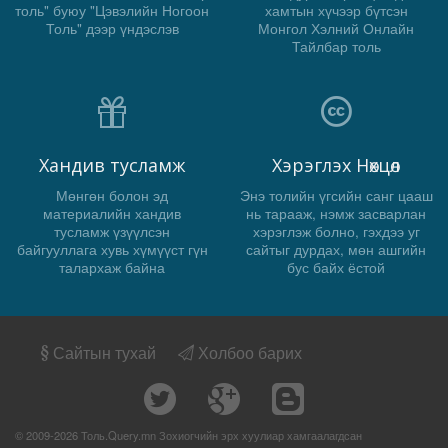
толь" буюу "Цэвэлийн Ногоон
хамтын хүчээр бүтсэн
Толь" дээр үндэслэв
Монгол Хэлний Онлайн
Тайлбар толь
Хандив тусламж
Хэрэглэх Нөхцөл
Мөнгөн болон эд
Энэ толийн үгсийн санг цааш
материалийн хандив
нь тарааж, нэмж засварлан
тусламж үзүүлсэн
хэрэглэж болно, гэхдээ уг
байгууллага хувь хүмүүст гүн
сайтыг дурдах, мөн ашгийн
талархаж байна
бус байх ёстой
Сайтын тухай
Холбоо барих
© 2009-2026 Толь.Query.mn Зохиогчийн эрх хуулиар хамгаалагдсан