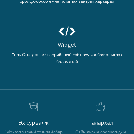
оролцохоосоо өмнө галиглах зааврыг хараарай
Widget
Толь.Query.mn ийг өөрийн вэб сайт руу холбож ашиглах
боломжтой
Эх сурвалж
Талархал
"Монгол хэлний товч тайлбар
Сайн дурын оролцогчдын