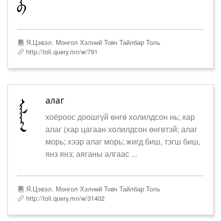
Я.Цэвэл. Монгол Хэлний Товч Тайлбар Толь
http://toli.query.mn/w/791
алаг
хоёроос доошгүй өнгө холилдсон нь; хар
алаг (хар цагаан холилдсон өнгөтэй; алаг
морь; хээр алаг морь; жигд биш, тэгш биш,
янз янз; аяганы алгаас ...
Я.Цэвэл. Монгол Хэлний Товч Тайлбар Толь
http://toli.query.mn/w/31402