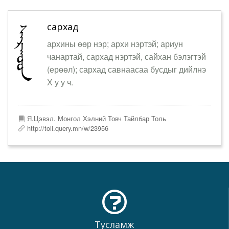
сархад
архины өөр нэр; архи нэртэй; ариун
чанартай, сархад нэртэй, сайхан бэлэгтэй
(ерөөл); сархад савнаасаа бусдыг дийлнэ
Х у у ч.
Я.Цэвэл. Монгол Хэлний Товч Тайлбар Толь
http://toli.query.mn/w/23956
Тусламж