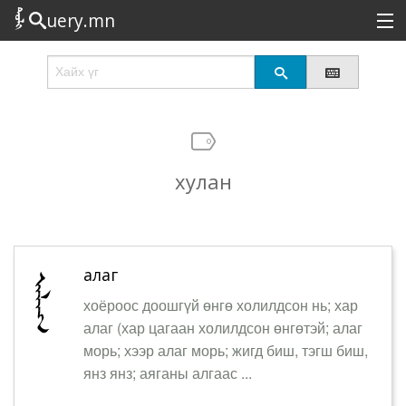
uery.mn
Сонирхолтой
Шинэ
Эрэлттэй
хулан
Төрөл
Татах
Логин
алаг
хоёроос доошгүй өнгө холилдсон нь; хар
алаг (хар цагаан холилдсон өнгөтэй; алаг
морь; хээр алаг морь; жигд биш, тэгш биш,
янз янз; аяганы алгаас ...