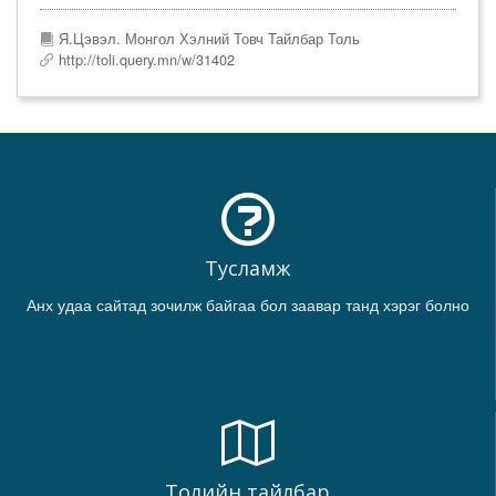
Я.Цэвэл. Монгол Хэлний Товч Тайлбар Толь
http://toli.query.mn/w/31402
Тусламж
Анх удаа сайтад зочилж байгаа бол заавар танд хэрэг болно
Толийн тайлбар