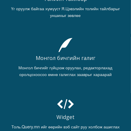
Үг оруулж байгаа хүмүүст Я.Цэвэлийн толийн тайлбарыг
уншихыг зөвлөе
Монгол бичгийн галиг
Монгол бичгийг гүйцээж оруулах, редакторлахад
оролцохоосоо өмнө галиглах зааврыг хараарай
Widget
Толь.Query.mn ийг өөрийн вэб сайт руу холбож ашиглах