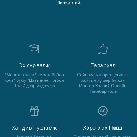
боломжтой
Эх сурвалж
Талархал
"Монгол хэлний товч тайлбар
Сайн дурын оролцогчдын
толь" буюу "Цэвэлийн Ногоон
хамтын хүчээр бүтсэн
Толь" дээр үндэслэв
Монгол Хэлний Онлайн
Тайлбар толь
Хандив тусламж
Хэрэглэх Нөхцөл
Мөнгөн болон эд
Энэ толийн үгсийн санг цааш