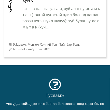
хуй v
зэвэг загасны зулзага; хуй алаг нугас а м ь
т а н (толгой нугастай адил болоод цагаан
эрээн нэгэн зүйл шувуу); хуй булаг нугас а
м ь т а н (хуй...
Я.Цэвэл. Монгол Хэлний Товч Тайлбар Толь
http://toli.query.mn/w/7070
Тусламж
Анх удаа сайтад зочилж байгаа бол заавар танд хэрэг болно