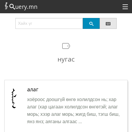
uery.mn
Сонирхолтой
Шинэ
Эрэлттэй
нугас
Төрөл
Татах
Логин
алаг
хоёроос доошгүй өнгө холилдсон нь; хар
алаг (хар цагаан холилдсон өнгөтэй; алаг
морь; хээр алаг морь; жигд биш, тэгш биш,
янз янз; аяганы алгаас ...