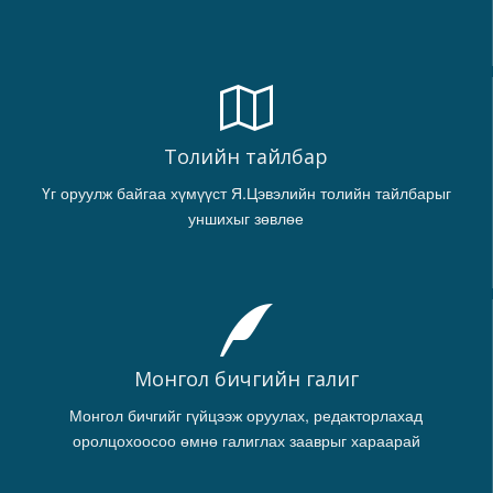
Толийн тайлбар
Үг оруулж байгаа хүмүүст Я.Цэвэлийн толийн тайлбарыг
уншихыг зөвлөе
Монгол бичгийн галиг
Монгол бичгийг гүйцээж оруулах, редакторлахад
оролцохоосоо өмнө галиглах зааврыг хараарай