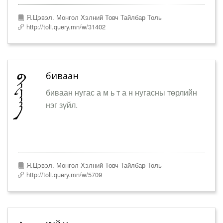
Я.Цэвэл. Монгол Хэлний Товч Тайлбар Толь
http://toli.query.mn/w/31402
биваан
биваан нугас а м ь т а н нугасны төрлийн
нэг зүйл.
Я.Цэвэл. Монгол Хэлний Товч Тайлбар Толь
http://toli.query.mn/w/5709