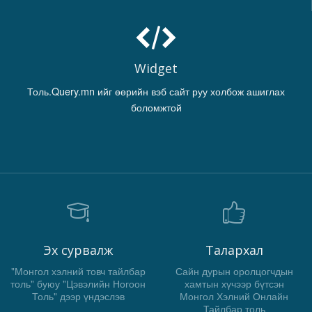
Widget
Толь.Query.mn ийг өөрийн вэб сайт руу холбож ашиглах
боломжтой
Эх сурвалж
Талархал
"Монгол хэлний товч тайлбар
Сайн дурын оролцогчдын
толь" буюу "Цэвэлийн Ногоон
хамтын хүчээр бүтсэн
Толь" дээр үндэслэв
Монгол Хэлний Онлайн
Тайлбар толь