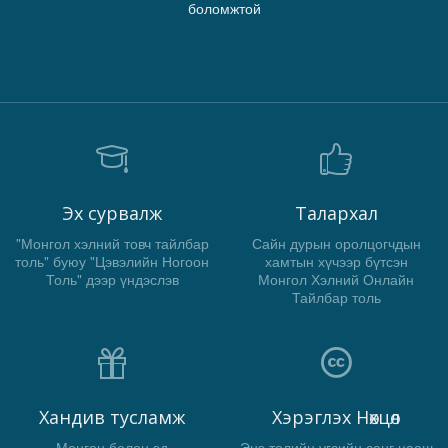
боломжтой
Эх сурвалж
Талархал
"Монгол хэлний товч тайлбар
Сайн дурын оролцогчдын
толь" буюу "Цэвэлийн Ногоон
хамтын хүчээр бүтсэн
Толь" дээр үндэслэв
Монгол Хэлний Онлайн
Тайлбар толь
Хандив тусламж
Хэрэглэх Нөхцөл
Мөнгөн болон эд
Энэ толийн үгсийн санг цааш