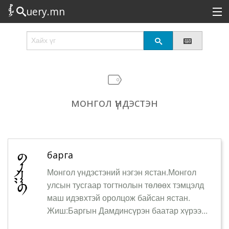
uery.mn
Сонирхолтой
Шинэ
Эрэлттэй
монгол үндэстэн
Төрөл
Татах
Логин
барга
Монгол үндэстэний нэгэн ястан.Монгол
улсын тусгаар тогтнолын төлөөх тэмцэлд
маш идэвхтэй оролцож байсан ястан.
Жиш:Баргын Дамдинсүрэн баатар хүрээ...