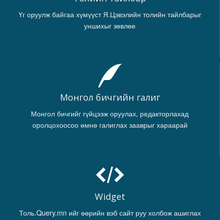
Үг оруулж байгаа хүмүүст Я.Цэвэлийн толийн тайлбарыг
уншихыг зөвлөе
Монгол бичгийн галиг
Монгол бичгийг гүйцээж оруулах, редакторлахад
оролцохоосоо өмнө галиглах зааврыг хараарай
Widget
Толь.Query.mn ийг өөрийн вэб сайт руу холбож ашиглах