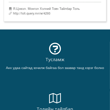
Я.Цэвэл. Монгол Хэлний Товч Тайлбар Толь
http://toli.query.mn/w/4293
Тусламж
Анх удаа сайтад зочилж байгаа бол заавар танд хэрэг болно
Толийн тайлбар