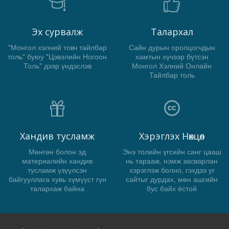
Эх сурвалж
Талархал
"Монгол хэлний товч тайлбар
Сайн дурын оролцогчдын
толь" буюу "Цэвэлийн Ногоон
хамтын хүчээр бүтсэн
Толь" дээр үндэслэв
Монгол Хэлний Онлайн
Тайлбар толь
Хандив тусламж
Хэрэглэх Нөхцөл
Мөнгөн болон эд
Энэ толийн үгсийн санг цааш
материалийн хандив
нь тарааж, нэмж засварлан
тусламж үзүүлсэн
хэрэглэж болно, гэхдээ уг
байгууллага хувь хүмүүст гүн
сайтыг дурдах, мөн ашгийн
талархаж байна
бус байх ёстой