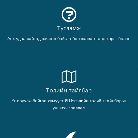
Тусламж
Анх удаа сайтад зочилж байгаа бол заавар танд хэрэг болно
Толийн тайлбар
Үг оруулж байгаа хүмүүст Я.Цэвэлийн толийн тайлбарыг
уншихыг зөвлөе