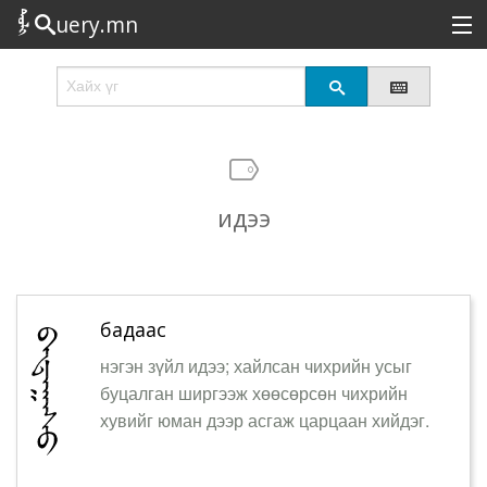
uery.mn
Сонирхолтой
Шинэ
Эрэлттэй
идээ
Төрөл
Татах
Логин
бадаас
нэгэн зүйл идээ; хайлсан чихрийн усыг
буцалган ширгээж хөөсөрсөн чихрийн
хувийг юман дээр асгаж царцаан хийдэг.