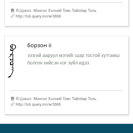
Я.Цэвэл. Монгол Хэлний Товч Тайлбар Толь
http://toli.query.mn/w/3658
борзон ii
ээзгий ааруул мэтийг шар тостой хутгамш
болгон хийсэн нэг зүйл идээ.
Я.Цэвэл. Монгол Хэлний Товч Тайлбар Толь
http://toli.query.mn/w/3565