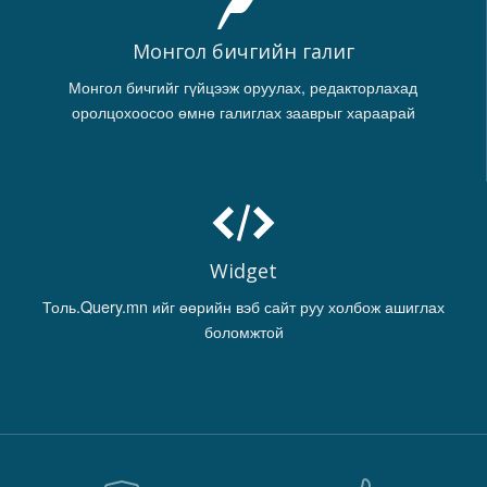
Монгол бичгийн галиг
Монгол бичгийг гүйцээж оруулах, редакторлахад
оролцохоосоо өмнө галиглах зааврыг хараарай
Widget
Толь.Query.mn ийг өөрийн вэб сайт руу холбож ашиглах
боломжтой