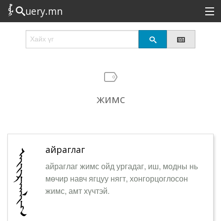
uery.mn
Сонирхолтой
Шинэ
Эрэлттэй
жимс
Төрөл
Татах
Логин
айраглаг
айраглаг жимс ойд ургадаг, иш, модны нь
мөчир навч ягцуу нягт, хонгорцоглосон
жимс, амт хүчтэй.