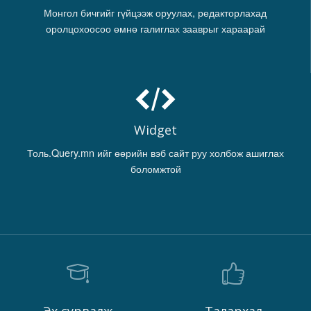
Монгол бичгийг гүйцээж оруулах, редакторлахад
оролцохоосоо өмнө галиглах зааврыг хараарай
Widget
Толь.Query.mn ийг өөрийн вэб сайт руу холбож ашиглах
боломжтой