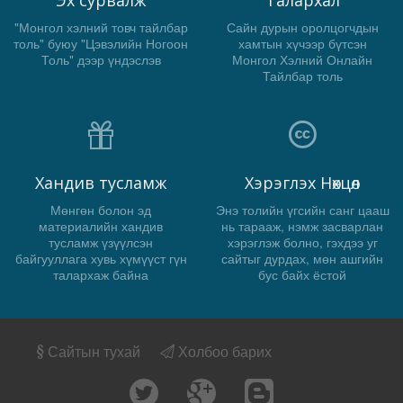
Эх сурвалж
Талархал
"Монгол хэлний товч тайлбар
Сайн дурын оролцогчдын
толь" буюу "Цэвэлийн Ногоон
хамтын хүчээр бүтсэн
Толь" дээр үндэслэв
Монгол Хэлний Онлайн
Тайлбар толь
Хандив тусламж
Хэрэглэх Нөхцөл
Мөнгөн болон эд
Энэ толийн үгсийн санг цааш
материалийн хандив
нь тарааж, нэмж засварлан
тусламж үзүүлсэн
хэрэглэж болно, гэхдээ уг
байгууллага хувь хүмүүст гүн
сайтыг дурдах, мөн ашгийн
талархаж байна
бус байх ёстой
Сайтын тухай
Холбоо барих