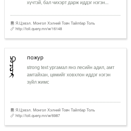
хүчтэй, бал чихэрт дарж иддэг нэгэн...
Я.Цэвэл. Монгол Хэлний Товч Тайлбар Толь
http://toli.query.mn/w/16148
пожур
strong text ургамал янз лесийн адил, амт
амтайхан, цөмийг ховхлон иддэг нэгэн
зүйл жимс
Я.Цэвэл. Монгол Хэлний Товч Тайлбар Толь
http://toli.query.mn/w/6987