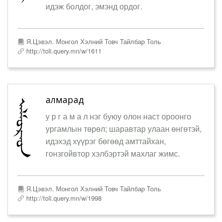
идэж болдог, эмэнд ордог.
Я.Цэвэл. Монгол Хэлний Товч Тайлбар Толь
http://toli.query.mn/w/1611
алмарад
у р г а м а л нэг буюу олон наст ороонго
ургамлын төрөл; шаравтар улаан өнгөтэй,
идэхэд хүүрэг бөгөөд амттайхан,
гонзгойвтор хэлбэртэй махлаг жимс.
Я.Цэвэл. Монгол Хэлний Товч Тайлбар Толь
http://toli.query.mn/w/1998