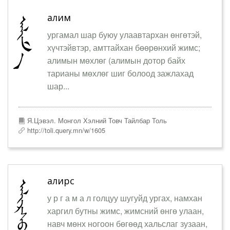
алим
ургамал шар буюу улаавтархан өнгөтэй,
хүчтэйвтэр, амттайхан бөөрөнхий жимс;
алимын мөхлөг (алимын дотор байх
тарианы мөхлөг шиг болоод зажлахад
шар...
Я.Цэвэл. Монгол Хэлний Товч Тайлбар Толь
http://toli.query.mn/w/1605
алирс
у р г а м а л голцуу шугуйд ургах, намхан
харгил бутны жимс, жимсний өнгө улаан,
навч мөнх ногоон бөгөөд хальслаг зузаан,