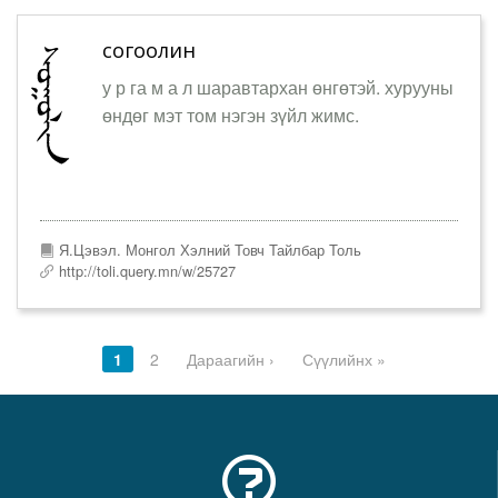
согоолин
у р га м а л шаравтархан өнгөтэй. хурууны
өндөг мэт том нэгэн зүйл жимс.
Я.Цэвэл. Монгол Хэлний Товч Тайлбар Толь
http://toli.query.mn/w/25727
1
2
Дараагийн ›
Сүүлийнх »