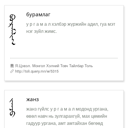
бурамлаг
у р г а м а л хэлбэр жүржийн адил, гуа мэт
нэг зүйл жимс.
Я.Цэвэл. Монгол Хэлний Товч Тайлбар Толь
http://toli.query.mn/w/5315
жанз
жанз гүйлс у р г а м а л модонд ургана,
өвөл навч нь зулгарахгүй, мах цөмийн
гадуур ургана, амт амтайхан бөгөөд