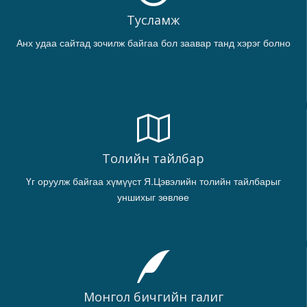
Тусламж
Анх удаа сайтад зочилж байгаа бол заавар танд хэрэг болно
Толийн тайлбар
Үг оруулж байгаа хүмүүст Я.Цэвэлийн толийн тайлбарыг
уншихыг зөвлөе
Монгол бичгийн галиг