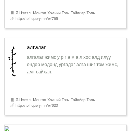
Я.Цэвэл. Монгол Хэлний Товч Тайлбар Толь
http://toli.query.mn/w/765
алгалаг
алгалаг жимс у р г а м а л хос алд илүү
өндөр модонд ургадаг алга шиг том жимс,
амт сайхан.
Я.Цэвэл. Монгол Хэлний Товч Тайлбар Толь
http://toli.query.mn/w/623