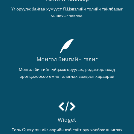
Үг оруулж байгаа хүмүүст Я.Цэвэлийн толийн тайлбарыг
уншихыг зөвлөе
Монгол бичгийн галиг
Монгол бичгийг гүйцээж оруулах, редакторлахад
оролцохоосоо өмнө галиглах зааврыг хараарай
Widget
Толь.Query.mn ийг өөрийн вэб сайт руу холбож ашиглах