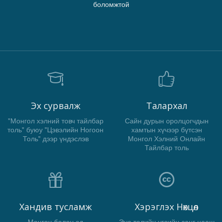
боломжтой
Эх сурвалж
Талархал
"Монгол хэлний товч тайлбар
Сайн дурын оролцогчдын
толь" буюу "Цэвэлийн Ногоон
хамтын хүчээр бүтсэн
Толь" дээр үндэслэв
Монгол Хэлний Онлайн
Тайлбар толь
Хандив тусламж
Хэрэглэх Нөхцөл
Мөнгөн болон эд
Энэ толийн үгсийн санг цааш