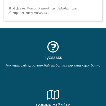
Я.Цэвэл. Монгол Хэлний Товч Тайлбар Толь
http://toli.query.mn/w/7743
Тусламж
Анх удаа сайтад зочилж байгаа бол заавар танд хэрэг болно
Толийн тайлбар