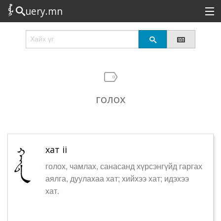
uery.mn
Сонирхолтой
Шинэ
Эрэлттэй
голох
Төрөл
Татах
Логин
хат ii
голох, чамлах, санасанд хүрсэнгүйд гаргах
аялга, дуулахаа хат; хийхээ хат; идэхээ
хат.